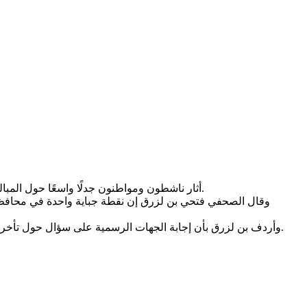
أثار ناشطون ومواطنون جدلًا واسعًا حول المبالغ الضخمة التي توردها نقاط الجباية في محافظات عدن، لحج، أبين، والضالع، مقابل استمرار أزمة عدم صرف رواتب الموظفين لعدة أشهر.
وأردف بن لزرق بأن إجابة الجهات الرسمية على سؤال حول تأخر الرواتب غالبًا ما تكون: ما فيش موارد، معقبًا بأن الموارد موجودة لكنها تذهب إلى جيوب خاصة بدلاً من أن تذهب لخدمة الدولة والمواطنين.