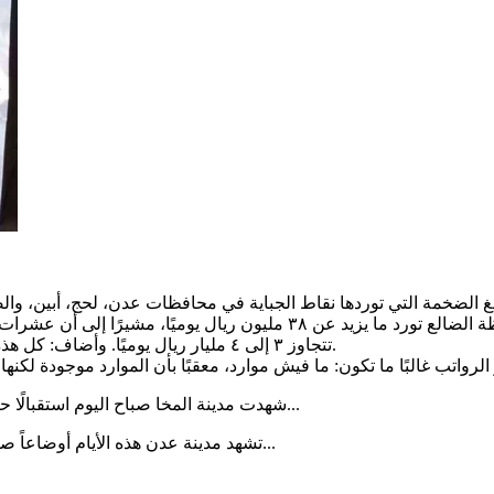
وقال الصحفي فتحي بن لزرق إن نقطة جباية واحدة في محافظة الضالع تورد ما
تتجاوز ٣ إلى ٤ مليار ريال يوميًا. وأضاف: كل هذه المليارات موجودة، لكن الناس بلا رواتب، بلا خدمات، ولا أي شيء.
شهدت مدينة المخا صباح اليوم استقبالًا حافلًا للإعلامي خالد الجبري، مقدم برنامج رحلة حظ، حيث حرص عد...
تشهد مدينة عدن هذه الأيام أوضاعاً صعبة نتيجة ارتفاع درجات الحرارة وانقطاع التيار الكهربائي المتواصل...