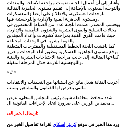
وأشار إلى أن أعمال اللجنة تضمنت مراجعة الأسلحة والمعدات
والتوجيه المعنوي، بالإضافة إلى تقييم مستوى الجاهزية القتالية
للوحدات العسكرية، والاطلاع على أوضاع المعسكرات
ومستوى الجاهزية الفنية والإدارية واللوجستية فيها.
وبحسب المصدر، ضمت اللجنة عدداً من الضباط المختصين في
مجالات التسليح والقوى البشرية والشؤون التأمينية والإدارية،
حيث قامت الفرق الفنية بمراجعة كشوفات وأعداد المجندين
والقوة البشرية في الوحدات المختلفة.
كما ناقشت اللجنة الخطط المستقبلية والمقترحات المتعلقة
برفع مستوى الجاهزية العسكرية وتطوير أداء الوحدات وتعزيز
كفاءتها القتالية، إلى جانب مراجعة الاحتياجات البشرية والفنية
واللوجستية اللازمة خلال المرحلة المقبلة.
// // //
أعربت الفنانة هديل مانع عن استيائها من التعليقات والانتقادات
التي يتعرض لها الفنانون والمشاهير بسبب...
شدد محافظ محافظة شبوة رئيس المجلس المحلي، عوض
محمد بن الوزير، على ضرورة اتخاذ الإجراءات القانونية ال...
ارسال الخبر الى:
ورد هذا الخبر في موقع
كريتر إسكاي
لقراءة تفاصيل الخبر من