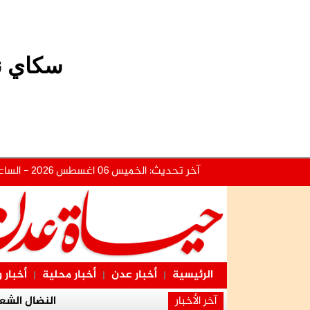
سكاي ني