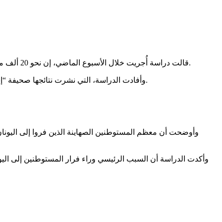
قالت دراسة أُجريت خلال الأسبوع الماضي، إن نحو 20 ألف مستوطن صهيوني فروا من الأراضي الفلسطينية المحتلة، إلى اليونان وقبرص منذ بداية عملية “طوفان الأقصى” في السابع من أكتوبر 2023.
وأفادت الدراسة، التي نشرت نتائجها صحيفة “إسرائيل هيوم” العبرية، اليوم الأحد، بأن نحو 10 آلاف مستوطن صهيوني انتقلوا إلى اليونان، منذ بداية الحرب على قطاع غزة في أكتوبر 2023.
وأوضحت أن معظم المستوطنين الصهاينة الذين فروا إلى اليونان،
وأكدت الدراسة أن السبب الرئيسي وراء فرار المستوطنين إلى اليون