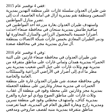
ففي 4 نوفمبر عام 2015:
شن طيران العدوان سلسلة غارات على منطقة النهدين بمديرية
السبعين ومنطقة نقم بمديرية آزال في أمانة العاصمة، أدت إلى
تضرر منازل المواطنين.
واستهدف طيران العدوان بغارة مزرعة أحد المواطنين في
صافية طامش بمديرية سنحان في محافظة صنعاء أحدثت
أضراراً جسيمة بالمحصول الزراعي والمنازل المجاورة لها.
ودمر الطيران المعادي بخمس غارات شبكة الاتصالات بمنطقة
آل ساري بمديرية مجز في محافظة صعدة.
وفي 4 نوفمبر عام 2016:
شن طيران العدوان في محافظة صنعاء غارتين على التبة
الحمراء بمديرية همدان وثماني غارات على مناطق متفرقة من
مديرية نهم وثلاث غارات على جبل النبي شعيب بمديرية بني
مطر ما أدى إلى أضرار في الأراضي الزراعية والممتلكات
العامة والخاصة.
وفي محافظة صعدة، شن طيران العدوان غارة على منطقة
الحمزات في مديرية سحار وغارتين على منطقة الجعملة
بمديرية مجز وغارتين على محطة وقود في منطقة آل عقاب،
وثلاث غارات على مناطق الصوح ووادي أبو جباره والفرع
بمديرية كتاف، واستهدف محطتي وقود في منطقة نسرين
ومديرية رازح وبغارة الطريق العام في المديرية، فيما تعرضت
مناطق متفرقة بمديرية منبه لقصف صاروخي ومدفعي