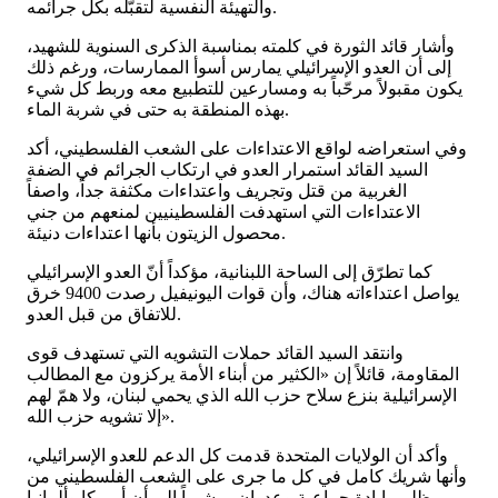
والتهيئة النفسية لتقبّله بكل جرائمه.
وأشار قائد الثورة في كلمته بمناسبة الذكرى السنوية للشهيد،
إلى أن العدو الإسرائيلي يمارس أسوأ الممارسات، ورغم ذلك
يكون مقبولاً مرحّباً به ومسارعين للتطبيع معه وربط كل شيء
بهذه المنطقة به حتى في شربة الماء.
وفي استعراضه لواقع الاعتداءات على الشعب الفلسطيني، أكد
السيد القائد استمرار العدو في ارتكاب الجرائم في الضفة
الغربية من قتل وتجريف واعتداءات مكثفة جداً، واصفاً
الاعتداءات التي استهدفت الفلسطينيين لمنعهم من جني
محصول الزيتون بأنها اعتداءات دنيئة.
كما تطرّق إلى الساحة اللبنانية، مؤكداً أنّ العدو الإسرائيلي
يواصل اعتداءاته هناك، وأن قوات اليونيفيل رصدت 9400 خرق
للاتفاق من قبل العدو.
وانتقد السيد القائد حملات التشويه التي تستهدف قوى
المقاومة، قائلاً إن «الكثير من أبناء الأمة يركزون مع المطالب
الإسرائيلية بنزع سلاح حزب الله الذي يحمي لبنان، ولا همّ لهم
إلا تشويه حزب الله».
وأكد أن الولايات المتحدة قدمت كل الدعم للعدو الإسرائيلي،
وأنها شريك كامل في كل ما جرى على الشعب الفلسطيني من
ظلم وإبادة جماعية وعدوان، مشيراً إلى أن أمريكا وألمانيا