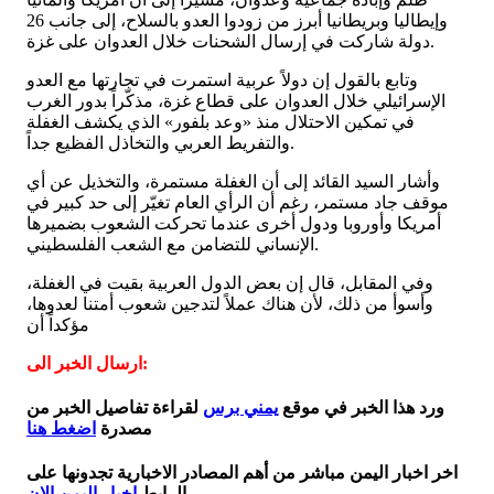
وإيطاليا وبريطانيا أبرز من زودوا العدو بالسلاح، إلى جانب 26
دولة شاركت في إرسال الشحنات خلال العدوان على غزة.
وتابع بالقول إن دولاً عربية استمرت في تجارتها مع العدو
الإسرائيلي خلال العدوان على قطاع غزة، مذكّراً بدور الغرب
في تمكين الاحتلال منذ «وعد بلفور» الذي يكشف الغفلة
والتفريط العربي والتخاذل الفظيع جداً.
وأشار السيد القائد إلى أن الغفلة مستمرة، والتخذيل عن أي
موقف جاد مستمر، رغم أن الرأي العام تغيّر إلى حد كبير في
أمريكا وأوروبا ودول أخرى عندما تحركت الشعوب بضميرها
الإنساني للتضامن مع الشعب الفلسطيني.
وفي المقابل، قال إن بعض الدول العربية بقيت في الغفلة،
وأسوأ من ذلك، لأن هناك عملاً لتدجين شعوب أمتنا لعدوها،
مؤكداً أن
ارسال الخبر الى:
ورد هذا الخبر في موقع
يمني برس
لقراءة تفاصيل الخبر من
مصدرة
اضغط هنا
اخر اخبار اليمن مباشر من أهم المصادر الاخبارية تجدونها على
الرابط
اخبار اليمن الان