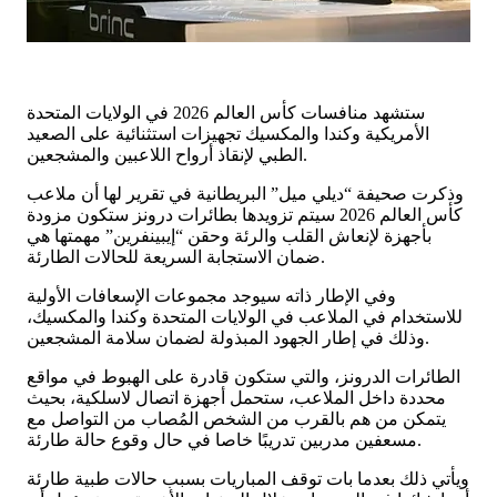
ستشهد منافسات كأس العالم 2026 في الولايات المتحدة
الأمريكية وكندا والمكسيك تجهيزات استثنائية على الصعيد
الطبي لإنقاذ أرواح اللاعبين والمشجعين.
وذكرت صحيفة “ديلي ميل” البريطانية في تقرير لها أن ملاعب
كأس العالم 2026 سيتم تزويدها بطائرات درونز ستكون مزودة
بأجهزة لإنعاش القلب والرئة وحقن “إيبينفرين” مهمتها هي
ضمان الاستجابة السريعة للحالات الطارئة.
وفي الإطار ذاته سيوجد مجموعات الإسعافات الأولية
للاستخدام في الملاعب في الولايات المتحدة وكندا والمكسيك،
وذلك في إطار الجهود المبذولة لضمان سلامة المشجعين.
الطائرات الدرونز، والتي ستكون قادرة على الهبوط في مواقع
محددة داخل الملاعب، ستحمل أجهزة اتصال لاسلكية، بحيث
يتمكن من هم بالقرب من الشخص المُصاب من التواصل مع
مسعفين مدربين تدريبًا خاصا في حال وقوع حالة طارئة.
ويأتي ذلك بعدما بات توقف المباريات بسبب حالات طبية طارئة