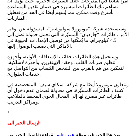
أمرا شائعا في المدرجات خلال السنوات الأخيرة، حيث يؤمل أن
تساهم تلك الطائرات المسيرة في ضمان تقديم المساعدة
بأسرع وقت ممكن، مما يُسهم أيضًا في الحد من تعطيل
المباريات.
وستستخدم شركة “موتورولا سوليوشنز”، المسؤولة عن توفير
الأمن، طائرات “جارديان” المسيّرة، التي تحمل حمولة تصل إلى
4.5 كيلوجرام، ما يُمكّنها من توصيل الإمدادات الحيوية في
الأماكن التي يصعب الوصول إليها.
وستحمل هذه الطائرات حقائب الإسعافات الأولية، وأجهزة
تنظيم ضربات القلب، وحقن الإبينفرين، وأجهزة لاسلكية،
لتمكين من هم بالقرب من الشخص المُصاب من التواصل مع
خدمات الطوارئ.
وتتعاون موتورولا أيضًا مع شركة “سكاي سيف” المتخصصة في
كشف الطائرات المسيّرة، في محاولة لضمان عدم دخول أي
طائرات غير مصرح لها إلى المجال الجوي المحيط بالملاعب
ومراكز التدريب.
+
ارسال الخبر الى:
ورد هذا الخبر في موقع
عرب تايم
لقراءة تفاصيل الخبر من