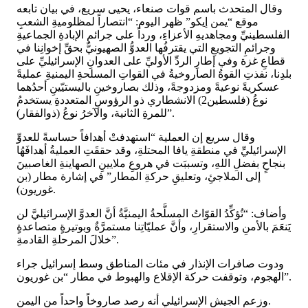
وقال المتحدث باسم قوات صنعاء، يحيى سريع، في بيان تابعه
موقع “يمن إيكو” ظهر اليوم: “انتصاراً لمظلوميةِ الشعبِ
الفلسطينيِّ ومجاهديهِ الأعزاءِ، ورداً على جرائمِ الإبادةِ الجماعيةِ
وجرائمِ التجويعِ التي يقترفُها العدوُّ الصهيونيُّ بحقِّ إخوانِنا في
قطاعِ غزة وفي إطارِ الردِّ الأوليِّ على العدوانِ الإسرائيليِّ على
بلدِنا، نفذتِ القوةُ الصاروخيةُ في القواتِ المسلحةِ اليمنيةِ عمليةً
عسكريةً نوعيةً ومزدوجةً، وذلك بصاروخينِ باليستيّينِ أحدُهما
نوعُ (فلسطين2) الانشطاري ذو الرؤوسِ المتعددةِ يستخدمُ
للمرةِ الثانية، والآخرُ نوعُ (ذوالفقار)”.
وقال سريع إن العملية “استهدفتْ أهدافاً حساسةً للعدوِّ
الإسرائيليِّ في منطقةِ يافا المحتلةِ، وقد حققَتِ العمليةُ أهدافَهُا
بنجاحٍ بفضلِ اللهِ، وتسببَت في هروعِ ملايينِ الصهاينةِ الغاصبينَ
إلى الملاجئِ، وتعليقِ حركةِ المطار” في إشارة مطار (بن
غوريون).
وأضاف: “تُؤكِّدُ القوّاتُ المسلَّحةُ اليمنيَّةُ أنَّ العدوَّ الإسرائيليَّ لن
يَنعَمَ بالأمنِ والاستقرارِ، وأنَّ عمليّاتِنا مستمرَّةٌ وبوتيرةٍ متصاعدةٍ
خلالَ المرحلةِ القادمةِ”.
ودوت صافرات الإنذار في مئات المناطق وسط إسرائيل جراء
الهجوم، وتوقفت حركة الإقلاع والهبوط في مطار “بن غوريون”.
وزعم الجيش الإسرائيلي أنه رصد صاروخاً واحداً من اليمن.