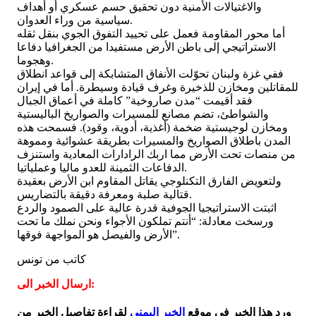
والاغتيالات الأمنية دون تحقيق حسم عسكري أو أهداف
سياسية من وراء العدوان.
أما محور المقاومة فعمل على تحييد التفوق الجوي بنقل ثقله
الاستراتيجي إلى باطن الأرض مستفيدا من الجغرافيا دفاعا
وهجوما.
ففي غزة ولبنان تحوّلت الأنفاق المتشابكة إلى قواعد انطلاق
للمقاتلين ومخازن للذخيرة وغرف قيادة وسيطرة. أما في إيران
فقد أقيمت “مدن صاروخية” كاملة في أعماق الجبال
والشواطئ، تضم مصانع للمسيرات والصواريخ الباليستية
ومخازن لوجيستية ضخمة (أغذية، أدوية، وقود). فسمحت هذه
المدن باطلاق الصواريخ والمسيرات بطريقة عشوائية ومموهة
من منصات تحت الأرض مما اربك الرادارات المعادية واستنزف
الدفاعات الثمينة للعدو ماليا وعملياتيا.
ولتعويض الفارق التكنلوجي يقاتل المقاوم ابن الأرض بعقيدة
قتالية صلبة ومعرفة دقيقة بالتضاريس.
اثبتت الاستراتيجيا الجوفية قدرة عالية على الصمود والردع
ورسخت معادلة: “أنتم تملكون الأجواء ونحن نملك ما تحت
الأرض والفيصل هو المواجهة فوقها”.
كاتب من تونس
ارسال الخبر الى:
ورد هذا الخبر في موقع
الخبر اليمني
لقراءة تفاصيل الخبر من