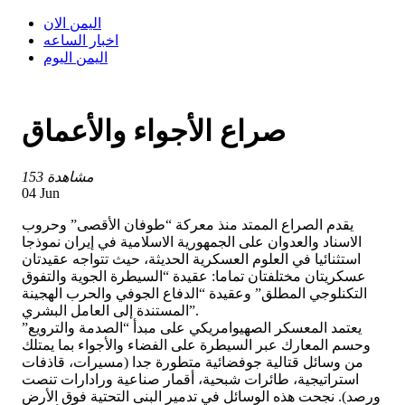
اليمن الان
اخبار الساعه
اليمن اليوم
صراع الأجواء والأعماق
153 مشاهدة
04 Jun
يقدم الصراع الممتد منذ معركة “طوفان الأقصى” وحروب
الاسناد والعدوان على الجمهورية الاسلامية في إيران نموذجا
استثنائيا في العلوم العسكرية الحديثة، حيث تتواجه عقيدتان
عسكريتان مختلفتان تماما: عقيدة “السيطرة الجوية والتفوق
التكنلوجي المطلق” وعقيدة “الدفاع الجوفي والحرب الهجينة
المستندة إلى العامل البشري”.
يعتمد المعسكر الصهيوامريكي على مبدأ “الصدمة والترويع”
وحسم المعارك عبر السيطرة على الفضاء والأجواء بما يمتلك
من وسائل قتالية جوفضائية متطورة جدا (مسيرات، قاذفات
استراتيجية، طائرات شبحية، أقمار صناعية ورادارات تنصت
ورصد). نجحت هذه الوسائل في تدمير البنى التحتية فوق الأرض