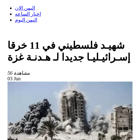
اليمن الان
اخبار الساعه
اليمن اليوم
شهيـد فلسطيني في 11 خرقا
إسـرائيـليـا جديدا لـ هـدنـة غزة
56 مشاهدة
03 Jun