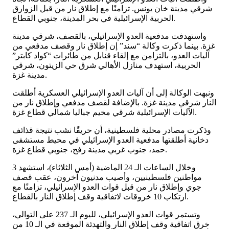
شرقي مدينة خان يونس. تزامنًا مع إطلاق نار من قبل الزوارق
الحربية الإسرائيلية في بحر المدينة، جنوبي القطاع.
واستهدفت مدفعية العدو الإسرائيلي، بالقصف، شرقي مدينة
غزة. بينما ذكرت وكالة “سند” إن إطلاق نار وقصف مدفعي من
آليات العدو، بالتزامن مع إلقاء قنابل من طائرات “كواد كابتر”
الحربية، استهدف منازل الأهالي شرق حي الزيتون، شرقي
مدينة غزة.
ونبهت الوكالة إلى أن آليات العدو الإسرائيلي العسكرية أطلقت
النار شرقي مدينة غزة. بالإضافة لقصف مدفعي وإطلاق نار من
الآليات الإسرائيلية شرقي مخيم جباليا شمالي قطاع غزة.
وذكرت مصادر محلية فلسطينية، أن حريقًا نشب نتيجة قذائف
دخانية أطلقتها مدفعية العدو الإسرائيلي في محيط مستشفى
حمد، جنوب غربي مدينة رفح، جنوبي قطاع غزة.
وخلال الساعات الـ 24 الماضية (أمس الثلاثاء)، استشهد 3
مواطنين فلسطينيين، وأصيب مدنيون آخرون، عقب قصف
جوي وإطلاق نار من قبل قوات العدو الإسرائيلي، تزامنًا مع
ارتكاب 10 خروقات لاتفاقية وقف إطلاق النار بالقطاع.
وتستمر قوات العدو الإسرائيلي، لليوم الـ 237 على التوالي،
خرق اتفاقية وقف إطلاق النار والتهدئة الموقعة في الـ 10 من