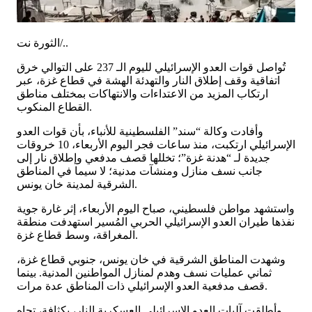
الثورة نت/..
تُواصل قوات العدو الإسرائيلي لليوم الـ 237 على التوالي خرق
اتفاقية وقف إطلاق النار والتهدئة الهشة في قطاع غزة، عبر
ارتكاب المزيد من الاعتداءات والانتهاكات بمختلف مناطق
القطاع المنكوب.
وأفادت وكالة “سند” الفلسطينية للأنباء، بأن قوات العدو
الإسرائيلي ارتكبت، منذ ساعات فجر اليوم الأربعاء، 10 خروقات
جديدة لـ “هدنة غزة”؛ تخللها قصف مدفعي وإطلاق نار إلى
جانب نسف منازل ومنشآت مدنية؛ لا سيما في المناطق
الشرقية لمدينة خان يونس.
واستشهد مواطن فلسطيني، صباح اليوم الأربعاء، إثر غارة جوية
نفذها طيران العدو الإسرائيلي الحربي المُسير استهدفت منطقة
المغراقة، وسط قطاع غزة.
وشهدت المناطق الشرقية في خان يونس، جنوبي قطاع غزة،
ثماني عمليات نسف وهدم لمنازل المواطنين المدنية. بينما
قصف مدفعية العدو الإسرائيلي ذات المناطق عدة مرات.
وأطلقت آليات العدو الإسرائيلي العسكرية النار، بكثافة، تجاه