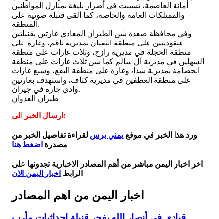
أمانة العاصمة، تسببت في أضرار بليغة بمنازل المواطنين
والممتلكات العامة والخاصة، كما ألقى قنبلة صوتية على
المنطقة.
وفي محافظة صعدة شن الطيران المعادي غارتين بقنبلتين
عنقوديتين على منطقة الثعبان بمديرية باقم، وغارة على
منطقة الحجلة في مديرية رازح، وثلاث غارات على منطقة
السهلين في مديرية آل سالم كما شن ثلاث غارات على منطقة
الحصامة بمديرية شدا، وغارة على منطقة البقع، وسبع غارات
على منطقة العطفين في مديرية كتاف، واستهدف بغارتين
وادي جارة في جيزان.
طيران العدوان
ارسال الخبر الى:
ورد هذا الخبر في موقع
يمني برس
لقراءة تفاصيل الخبر من
مصدرة
اضغط هنا
اخر اخبار اليمن مباشر من أهم المصادر الاخبارية تجدونها على
الرابط
اخبار اليمن الان
اخبار اليمن من اهم المصادر
قيادي في أنصار الله يفجر قنبلة إحداثيات مأرب