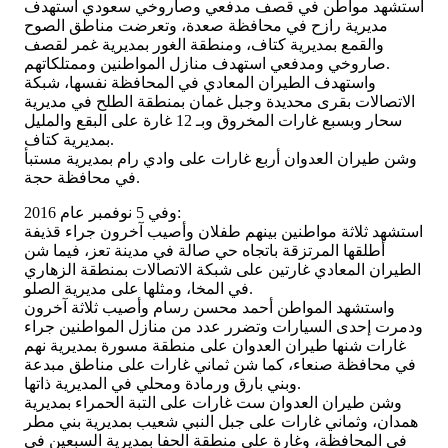
استشهد مواطن في قصف مدفعي وصاروخي سعودي استهدف
مديرية رازح في محافظة صعدة، وتعرضت مناطق الصوح
والقمع بمديرية كتاف، ومنطقة الغور بمديرية غمر لقصف
صاروخي ومدفعي استهدف منازل المواطنين وممتلكاتهم.
واستهدف الطيران المعادي في المحافظة نفسها، شبكة
الاتصالات بقرى محديدة وجبل غمان بمنطقة الطلح في مديرية
سحار وبسبع غارات المخروق وبـ 12 غارة على البقع والمليل
بمديرية كتاف.
وشن طيران العدوان أربع غارات على وادي رام بمديرية مستبأ
في محافظة حجة.
وفي 5 نوفمبر عام 2016:
استشهد ثلاثة مواطنين بينهم طفلان وأصيب آخرون جراء قذيفة
أطلقها المرتزقة باتجاه حي صالة في مدينة تعز، فيما شن
الطيران المعادي غارتين على شبكة الاتصالات بمنطقة الزهاري
في المخا، ومثلها على مديرية الصلو.
واستشهد المواطن أحمد محسن رسام وأصيب ثلاثة آخرون
ودمرت إحدى السيارات وتضرر عدد من منازل المواطنين جراء
غارات شنها طيران العدوان على منطقة مسورة بمديرية نهم
في محافظة صنعاء، كما شن ثماني غارات على مناطق مبدعة
وبني بارق ورمادة ومحلي في المديرية ذاتها.
وشن طيران العدوان ست غارات على التبة الحمراء بمديرية
همدان، وثماني غارات على جبل النبي شعيب بمديرية بني مطر
في المحافظة، وغارة على منطقة الحفا بمديرية السبعين في