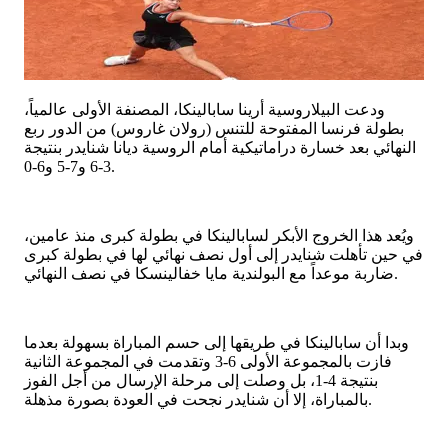
ودعت البيلاروسية أرينا سابالينكا، المصنفة الأولى عالمياً،
بطولة فرنسا المفتوحة للتنس (رولان غاروس) من الدور ربع
النهائي بعد خسارة دراماتيكية أمام الروسية ديانا شنايدر بنتيجة
3-6 و7-5 و6-0.
ويُعد هذا الخروج الأبكر لسابالينكا في بطولة كبرى منذ عامين،
في حين تأهلت شنايدر إلى أول نصف نهائي لها في بطولة كبرى
ضاربة موعداً مع البولندية مايا خفالينسكا في نصف النهائي.
وبدا أن سابالينكا في طريقها إلى حسم المباراة بسهولة بعدما
فازت بالمجموعة الأولى 6-3 وتقدمت في المجموعة الثانية
بنتيجة 4-1، بل وصلت إلى مرحلة الإرسال من أجل الفوز
بالمباراة، إلا أن شنايدر نجحت في العودة بصورة مذهلة.