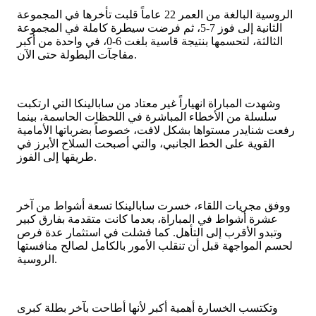
الروسية البالغة من العمر 22 عاماً قلبت تأخرها في المجموعة
الثانية إلى فوز 7-5، ثم فرضت سيطرة كاملة في المجموعة
الثالثة، لتحسمها بنتيجة قاسية بلغت 6-0، في واحدة من أكبر
مفاجآت البطولة حتى الآن.
وشهدت المباراة انهياراً غير معتاد من سابالينكا التي ارتكبت
سلسلة من الأخطاء المباشرة في اللحظات الحاسمة، بينما
رفعت شنايدر مستواها بشكل لافت، خصوصاً بضرباتها الأمامية
القوية على الخط الجانبي، والتي أصبحت السلاح الأبرز في
طريقها إلى الفوز.
ووفق مجريات اللقاء، خسرت سابالينكا تسعة أشواط من آخر
عشرة أشواط في المباراة، بعدما كانت متقدمة بفارق كبير
وتبدو الأقرب إلى التأهل. كما فشلت في استثمار عدة فرص
لحسم المواجهة قبل أن تنقلب الأمور بالكامل لصالح منافستها
الروسية.
وتكتسب الخسارة أهمية أكبر لأنها أطاحت بآخر بطلة كبرى