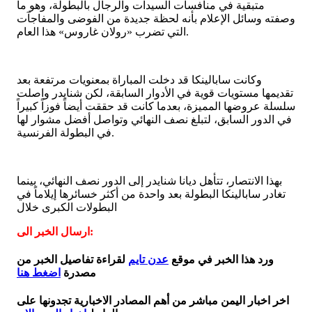
متبقية في منافسات السيدات والرجال بالبطولة، وهو ما
وصفته وسائل الإعلام بأنه لحظة جديدة من الفوضى والمفاجآت
التي تضرب «رولان غاروس» هذا العام.
وكانت سابالينكا قد دخلت المباراة بمعنويات مرتفعة بعد
تقديمها مستويات قوية في الأدوار السابقة، لكن شنايدر واصلت
سلسلة عروضها المميزة، بعدما كانت قد حققت أيضاً فوزاً كبيراً
في الدور السابق، لتبلغ نصف النهائي وتواصل أفضل مشوار لها
في البطولة الفرنسية.
بهذا الانتصار، تتأهل ديانا شنايدر إلى الدور نصف النهائي، بينما
تغادر سابالينكا البطولة بعد واحدة من أكثر خسائرها إيلاماً في
البطولات الكبرى خلال
ارسال الخبر الى:
ورد هذا الخبر في موقع
عدن تايم
لقراءة تفاصيل الخبر من
مصدرة
اضغط هنا
اخر اخبار اليمن مباشر من أهم المصادر الاخبارية تجدونها على