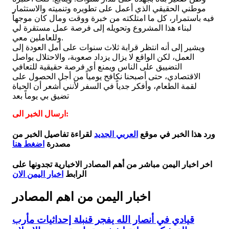
موطني الحقيقي الذي أعمل على تطويره وتنميته والاستثمار
فيه باستمرار، كل ما امتلكته من خبرة ووقت ومال كان موجهاً
لبناء هذا المشروع وتحويله إلى فرصة عمل مستقرة لي
وللعاملين معي.
ويشير إلى أنه انتظر قرابة ثلاث سنوات على أمل العودة إلى
العمل، لكن الواقع لا يزال يزداد صعوبة، والاحتلال يواصل
التضييق على الناس ويمنع أي فرصة حقيقية للتعافي
الاقتصادي، حتى أصبحنا نكافح يومياً من أجل الحصول على
لقمة الطعام، وأفكر جدياً في السفر لأنني أشعر أن الحياة
تضيق بي يوماً بعد
ارسال الخبر الى:
ورد هذا الخبر في موقع
العربي الجديد
لقراءة تفاصيل الخبر من
مصدرة
اضغط هنا
اخر اخبار اليمن مباشر من أهم المصادر الاخبارية تجدونها على
الرابط
اخبار اليمن الان
اخبار اليمن من اهم المصادر
قيادي في أنصار الله يفجر قنبلة إحداثيات مأرب