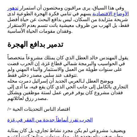
وفي هذا السياق، يرى مراقبون ومختصون أن استمرار
تدهور
الأوضاع الاقتصادية
يسهم في تنامي فكرة الهجرة الطوعية لدى
شريحة متزايدة من السكان، ليس بدافع البحث عن حياة أفضل
فقط، بل الهرب من ظروف معيشية باتت تتسم بعدم الاستقرار
وفقدان مقومات الحياة الأساسية.
تدمير بدافع الهجرة
يقول المهندس خالد العطل الذي كان يمتلك مشروعاً متخصصاً
في الحواسيب والبرمجة شمالي قطاع غزة، إن الحرب قضت
على سنوات طويلة من العمل والاستثمار والبناء المهني ولم
تتوقف عند سلبي مصدر دخلي فقط.
ويوضح العطل لـالعربي الجديد أن إسرائيل دمرت محله
التجاري بالكامل إلى جانب الحي الذي كان يقع فيه، ما أدى إلى
فقدان مشروع كان يوفر فرص عمل لستة موظفين ويشكل
مصدر رزق لعائلاتهم.
/> اقتصاد الناس التحديثات الحية
الحرب تفرز أنماطاً جديدة من الفقر في غزة
ويضيف: مشروعي لم يكن مجرد نشاط تجاري، بل كان بمثابة
وطن صغير بناه بجهده على مدار سنوات. ويتابع: كنت أعتبره