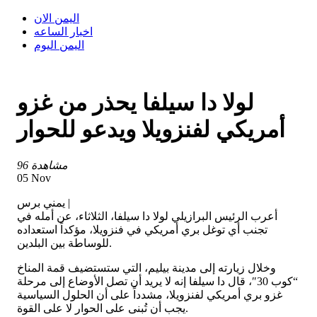
اليمن الان
اخبار الساعه
اليمن اليوم
لولا دا سيلفا يحذر من غزو
أمريكي لفنزويلا ويدعو للحوار
96 مشاهدة
05 Nov
يمني برس |
أعرب الرئيس البرازيلي لولا دا سيلفا، الثلاثاء، عن أمله في
تجنب أي توغل بري أمريكي في فنزويلا، مؤكداً استعداده
للوساطة بين البلدين.
وخلال زيارته إلى مدينة بيليم، التي ستستضيف قمة المناخ
“كوب 30″، قال دا سيلفا إنه لا يريد أن تصل الأوضاع إلى مرحلة
غزو بري أمريكي لفنزويلا، مشدداً على أن الحلول السياسية
يجب أن تُبنى على الحوار لا على القوة.