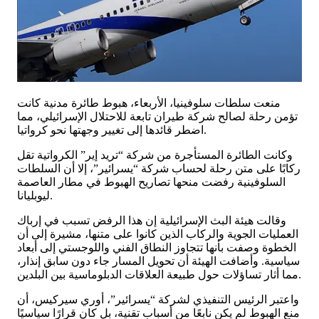
منعت سلطات سلوفينيا، الأربعاء، هبوط طائرة مدنية كانت
تؤمن رحلة لصالح شركة طيران تابعة للاحتلال الإسرائيلي، مما
اضطر قائدها إلى تغيير وجهتها نحو كرواتيا.
وكانت الطائرة المستأجرة من شركة “تريد إير” الكرواتية تقل
ركابًا على متن رحلة لحساب شركة “يسرائير”، إلا أن السلطات
السلوفينية رفضت منحها تصاريح الهبوط في مطار العاصمة
ليوبليانا.
وقالت هيئة البث الإسرائيلية إن هذا الرفض تسبب في إرباك
العمليات الجوية والركاب الذين كانوا على متنها، مشيرة إلى أن
الخطوة وصفت بأنها تتجاوز النطاق الفني واللوجستي إلى أبعاد
سياسية. وأضافت الهيئة أن تحويل المسار جاء دون سابق إنذار،
مما أثار تساؤلات حول طبيعة العلاقات الدبلوماسية بين البلدين.
واعتبر الرئيس التنفيذي لشركة “يسرائير”، أوري سيركيس، أن
منع الهبوط لم يكن نابعًا من أسباب تقنية، بل كان قرارًا سياسيًا