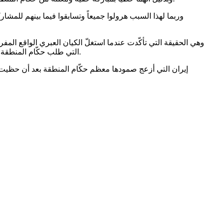
وربما لهذا السبب هرولوا جميعاً وتسابقوا فيما بينهم لل
وهي الحقيقة التي تأكّدت عندما استغلّ الكيان العبري الواقع ا
التي طلب حكّام المنطقة من قياداتها الموجودة في قطر وتركيا أن تتجاهل العدوان الصهيوني على لبنان، وهو ما فعلوه فوراّ بعد العدوان الصهيو – أميركي على إيران.
إيران التي أزعج صمودها معظم حكّام المنطقة بعد أن حظيت بتض