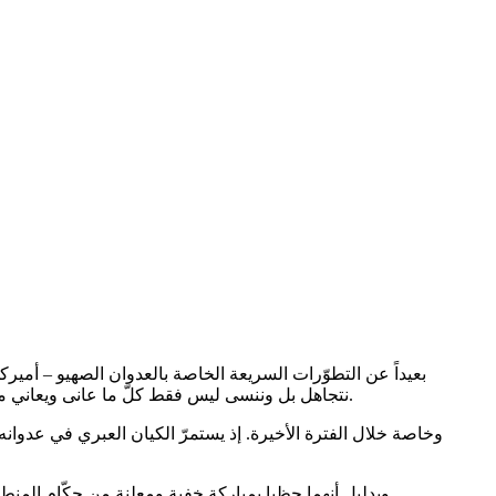
بعيداً عن التطوّرات السريعة الخاصة بالعدوان الصهيو – أميرك
نتجاهل بل وننسى ليس فقط كلّ ما عانى ويعاني منه الشعب الفلسطيني في غزة والضفة الغربية منذ طوفان الأقصى، وحتى الآن بل أيضاً ما يعاني منه الشعب اللبناني طيلة الأشهر الماضية.
وخاصة خلال الفترة الأخيرة. إذ يستمرّ الكيان العبري في عدوا
وبدليل أنهما حظيا بمباركة خفية ومعلنة من حكّام المنطقة على الرغم من الخلافات التقليدية فيما بينهم، وهم جميعاً يأتمرون بأوامر الرئيس ترامب الذي لا يتردّد في إهانتهم واستحقارهم باستمرار.