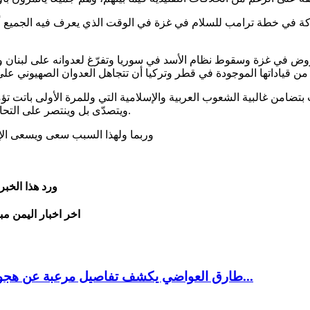
مشاركة في خطة ترامب للسلام في غزة في الوقت الذي يعرف فيه الجميع 
لمفروض في غزة وسقوط نظام الأسد في سوريا وتفرّغ لعدوانه على لبنان
امن غالبية الشعوب العربية والإسلامية التي وللمرة الأولى باتت تؤمن 
ويتصدّى بل وينتصر على التحالف الصهيو – أميركي، وهو ما تحقّق للمرة الأولى في تاريخ المنطقة.
وربما ولهذا السبب سعى ويسعى الإعل
ورد هذا الخب
اخر اخبار اليمن مب
طارق العواضي يكشف تفاصيل مرعبة عن هجوم مأرب وعدد مهول للقتلى والجرحى في صفوف قوات...