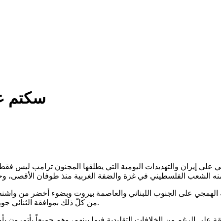
سكتم عل
ي على إيران والتهديدات اليومية التي يطلقها المجنون ترامب ليس فقط ض
نه الهمجي على الجنوب اللبناني والعاصمة بيروت وبضوء أخضر من واشنط
من كلّ ذلك بموافقة الثنائي جوزاف عون – ونواف سلام اللذين جيئ بهما أساساً لمثل هذه الموافقة.