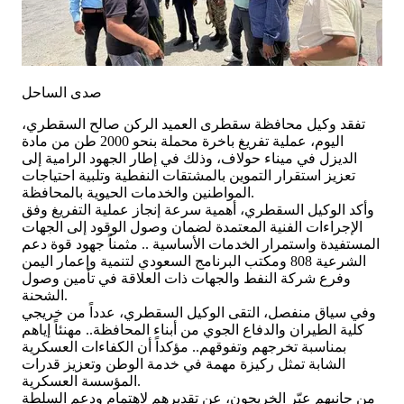
صدى الساحل
تفقد وكيل محافظة سقطرى العميد الركن صالح السقطري،
اليوم، عملية تفريغ باخرة محملة بنحو 2000 طن من مادة
الديزل في ميناء حولاف، وذلك في إطار الجهود الرامية إلى
تعزيز استقرار التموين بالمشتقات النفطية وتلبية احتياجات
المواطنين والخدمات الحيوية بالمحافظة.
وأكد الوكيل السقطري، أهمية سرعة إنجاز عملية التفريغ وفق
الإجراءات الفنية المعتمدة لضمان وصول الوقود إلى الجهات
المستفيدة واستمرار الخدمات الأساسية .. مثمناً جهود قوة دعم
الشرعية 808 ومكتب البرنامج السعودي لتنمية وإعمار اليمن
وفرع شركة النفط والجهات ذات العلاقة في تأمين وصول
الشحنة.
وفي سياق منفصل، التقى الوكيل السقطري، عدداً من خريجي
كلية الطيران والدفاع الجوي من أبناء المحافظة.. مهنئاً إياهم
بمناسبة تخرجهم وتفوقهم.. مؤكداً أن الكفاءات العسكرية
الشابة تمثل ركيزة مهمة في خدمة الوطن وتعزيز قدرات
المؤسسة العسكرية.
من جانبهم عبّر الخريجون، عن تقديرهم لاهتمام ودعم السلطة