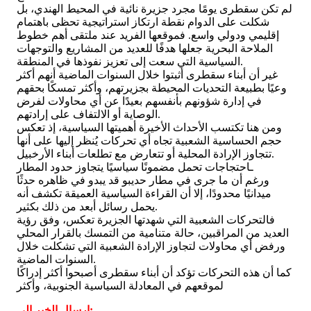
لم تكن سقطرى يومًا مجرد جزيرة نائية في المحيط الهندي، بل
شكلت على الدوام نقطة ارتكاز استراتيجية تحظى باهتمام
إقليمي ودولي واسع. فموقعها الفريد عند ملتقى أهم خطوط
الملاحة البحرية جعلها هدفًا للعديد من المشاريع والتوجهات
السياسية التي سعت إلى تعزيز نفوذها في المنطقة.
غير أن أبناء سقطرى أثبتوا خلال السنوات الماضية أنهم أكثر
وعيًا بطبيعة التحديات المحيطة بجزيرتهم، وأكثر تمسكًا بحقهم
في إدارة شؤونهم بأنفسهم بعيدًا عن أي محاولات لفرض
الوصاية أو الالتفاف على إرادتهم.
ومن هنا تكتسب الأحداث الأخيرة أهميتها السياسية، إذ تعكس
حجم الحساسية الشعبية تجاه أي تحركات يُنظر إليها على أنها
تتجاوز الإرادة المحلية أو تتعارض مع تطلعات أبناء الأرخبيل.
ـاحتجاجات تحمل مضمونًا سياسيًا يتجاوز حدود المطار
ورغم أن ما جرى في مطار حديبو قد يبدو في ظاهره حدثًا
ميدانيًا محدودًا، إلا أن القراءة السياسية العميقة تكشف أنه
يحمل رسائل أبعد من ذلك بكثير.
فالتحركات الشعبية التي شهدتها الجزيرة تعكس، وفق رؤية
العديد من المراقبين، حالة متنامية من التمسك بالقرار المحلي
ورفض أي محاولات لتجاوز الإرادة الشعبية التي تشكلت خلال
السنوات الماضية.
كما أن هذه التحركات تؤكد أن أبناء سقطرى أصبحوا أكثر إدراكًا
لموقعهم في المعادلة السياسية الجنوبية، وأكثر
ارسال الخبر الى: