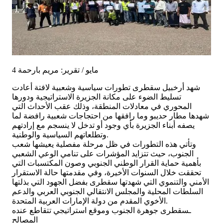
4 مايو / تقرير: مريم بارحمة
شهد أرخبيل سقطرى تطورات سياسية وشعبية لافتة أعادت
تسليط الضوء على مكانة الجزيرة الاستراتيجية ودورها
المحوري في معادلات المنطقة، وذلك عقب الأحداث التي
شهدها مطار حديبو وما رافقها من احتجاجات شعبية رافضة لما
يصفه أبناء الجزيرة بأي وجود أو تدخل لا ينسجم مع إرادتهم
وتطلعاتهم السياسية والوطنية.
وتأتي هذه التطورات في ظل مرحلة مفصلية يعيشها شعب
الجنوب، حيث تتزايد المؤشرات على تنامي الوعي الشعبي
بأهمية حماية القرار الوطني الجنوبي وصون المكتسبات التي
تحققت خلال السنوات الأخيرة، وفي مقدمتها حالة الاستقرار
الأمني والتنموي التي شهدتها سقطرى بفضل الجهود التي بذلتها
السلطات المحلية والمجلس الانتقالي الجنوبي العربي والدعم
الأخوي المقدم من دولة الإمارات العربية المتحدة.
ـسقطرى جوهرة الجنوب وموقع استراتيجي تتقاطع عنده
المصالح