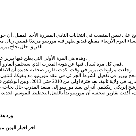
ء اليوم الأربعاء مقطع فيديو يظهر فيه مورينيو مرتديًا قميص ريال 
الفريق حال نجاح بيريز في الانتخابات، التي يتنافس فيها مع المرشح الآخر إنريكي ريكيلمي.
وهذه هي المرة الأولى التي يعلن فيها بيريز عن اتفاقه مع مورينيو، صاحب الـ63 عامًا، على تدريب الفريق الملكي.
ففي كل مرة يُسأل فيها عن هوية المدرب الذي سيخلف ألفارو أربيلوا في الموسم الجديد، كان يراوغ ويشير إلى أنه لم يحسم قراره.
وجاءت مراوغات بيريز في وقت أكدت تقارير صحفية عديدة أن الاتفاق بين بيريز ومورينيو تم منذ أسابيع، قبل حتى نهاية الموسم الماضي.
ورد هذ
اخر اخبار اليمن مب