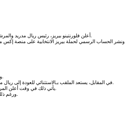
أعلن فلورنتينو بيريز، رئيس ريال مدريد والمرشح على نفس المنصب في انتخابات النادي المقررة الأحد المقبل، أن جوزيه مورينيو سيكون مدرب الفريق الجديد، حال نجاحه في الانتخابات.
ونشر الحساب الرسمي لحملة بيريز الانتخابية على منصة إكس مسا
ونجح بيريز في تفعيل الشرط الجزائي في عقد مورينيو مع بنفيكا، لتنتهي رحلة المدرب البرتغالي مع فريقه بعد موسم واحد فقط من التعاقد.
في المقابل، يستعد الملقب بـالاستثنائي للعودة إلى ريال مدريد في ولاية ثانية، بعد فترة أولى من 2010 حتى 2013، وبين الولايتين قاد المدرب عددًا من الأندية أبرزها تشيلسي ومانشستر يونايتد وروما.
يأتي ذلك في وقت أعلن المرشح إنريكي ريكيلمي أنه لن يعيد مورينيو إلى مقعد المدرب حال نجاحه في الانتخابات، إذ أكد صراحة أنه ليس الرجل المناسب لهذه المرحلة.
ورغم ذلك، أكدت تقارير صحفية أن مورينيو بدأ بالفعل التخطيط للموسم الجديد، حيث قدم طلباته لبيريز بخصوص الصفقات الجديدة وملف الراحلين.