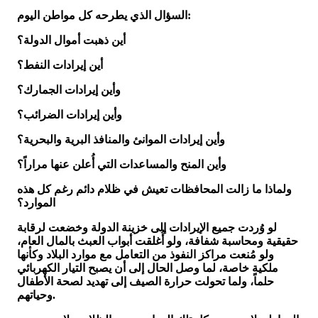
السؤال الذي يطرحه كل مواطن اليوم:
أين ذهبت أموال الدولة؟
أين إيرادات النفط؟
وأين إيرادات الجمارك؟
وأين إيرادات الضرائب؟
وأين إيرادات الموانئ والمنافذ البرية والبحرية؟
وأين المنح والمساعدات التي أُعلن عنها مراراً؟
ولماذا ما زالت المحافظات تعيش في ظلام دائم رغم كل هذه
الموارد؟
لو وُردت جميع الإيرادات إلى خزينة الدولة وخضعت لرقابة
حقيقية ومحاسبة شفافة، ولو أُغلقت أبواب العبث بالمال العام،
ولو مُنعت مراكز النفوذ من التعامل مع موارد البلاد وكأنها
ملكية خاصة، لما وصل الحال إلى أن يصبح التيار الكهربائي
حلماً، ولما تحولت حرارة الصيف إلى تهديد لصحة الأطفال
وحياتهم.