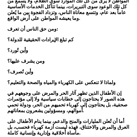
المواطن لا يرى من كل تلك الموارد سوى الظلام، ولا يسمع من
كل تلك الوعود سوى التبريرات، بينما تتآكل الخدمات الأساسية
عاماً بعد عام، وتتسع معاناة الناس، وتزداد الفجوة بين ما يُعلن
وما يعيشه المواطن على أرض الواقع.
ومن حق الناس أن تعرف:
كم تبلغ الإيرادات الحقيقية للدولة؟
وأين تُورد؟
ومن يشرف عليها؟
وأين تُصرف؟
ولماذا لا تنعكس على الكهرباء والمياه والصحة والتعليم؟
إن الأطفال الذين تظهر آثار الحر والمرض على وجوههم في
هذه الصور لا يحتاجون إلى خطابات سياسية ولا إلى مؤتمرات
صحفية، بل يحتاجون إلى كهرباء تحميهم من الحر، ودولة تحمي
أموالهم، ومسؤولين يشعرون بمعاناتهم.
أما أن تُعلن المليارات والمنح والدعم، بينما ينام الأطفال على
العرق والمرض والاختناق، فهذه ليست أزمة كهرباء فحسب، بل
مأساة أخلاقية وإدارية وإنسانية كاملة.