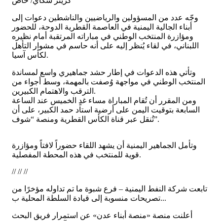
كريتر سكاي/ خاص
وجّه عدد من المسؤولين والرياضيين والناشطين دعوات إلى
أبناء الجالية اليمنية في العاصمة القطرية الدوحة، للحضور
ومؤازرة المنتخب الوطني في مباراته المرتقبة أمام نظيره
اللبناني، في لقاء يُنظر إليه على أنه حاسم في مشوار التأهل
لكأس آسيا.
وتأتي هذه الدعوات في إطار حشد جماهيري واسع لمساندة
المنتخب الوطني في مواجهة وُصفت بالمهمة، وسط أجواء من
الترقب والاهتمام الكبيرين.
ومن المقرر أن تُقام المباراة مساء غدٍ الخميس عند الساعة
السابعة بتوقيت اليمن على أرضية استاد حمد الكبير، على أن
تُنقل عبر قناة الكأس القطرية ومنصة “شوف”.
وتأمل الجماهير اليمنية أن يشهد اللقاء حضوراً لافتاً ومؤازرة
قوية للمنتخب في هذه المحطة المفصلية.
// // //
تابعت شركة النفط اليمنية – فرع شبوة ما تم تداوله مؤخرًا من
تصريحات منسوبة إلى قيادة السلطة المحلية ب...
أعلنت منصة «منصة أبناء عدن» عن استمرار فريق البحث