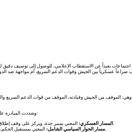
اجتماعات بعيداً عن الاستقطاب الإعلامي، للوصول إلى توصيف دقيق لطب
هي: الموقف من الجيش وقيادته، الموقف من قوات الدعم السريع والتش
وشددت المبادرة على ضرورة الفصل بين مسارين لضمان عدم تعقيد العملية السياسية:
المعني بمنبر جدة، ويركز على وقف إطلاق النار، الترتيبات الأمنية، حماية المدنيين، وإيصال المساعدات.
المسار العسكري:
المعني بمستقبل الحكم، إعادة تأسيس الدولة، الانتقال المدني الديمقراطي، والدستور.
مسار الحوار السياسي الشامل: