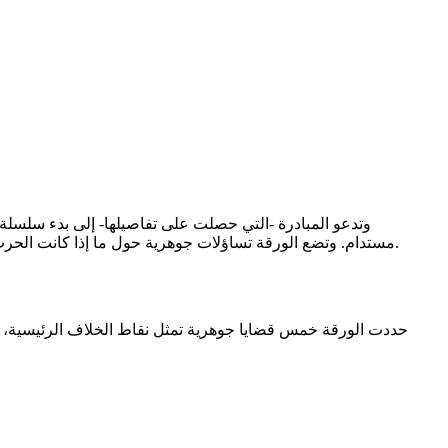
وتدعو المبادرة -التي حصلت على تفاصيلها- إلى بدء سلسلة 
مستدام. وتضع الورقة تساؤلات جوهرية حول ما إذا كانت الحرب صراعاً عسكرياً بين الجيش وقوات الدعم السريع، أم مواجهة ضد الدولة ومشروعها، أم انعكاساً لصراع رؤى متناقضة لمستقبل السودان.
حددت الورقة خمس قضايا جوهرية تمثل نقاط الخلاف الرئيسية، و