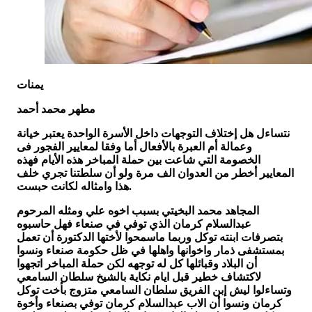
يمنات
مطهر محمد أحمد
نتساءل هل إختلاف التوجهات داخل الأسرة الواحدة يعتبر خيانة
وعمالة أم العبرة بالأفعال أما وفقا لمعايير الفجور فى
الخصومة التي شاعت بين حملة المباخر هذه الأيام فهذه
المعايير أخطر من العدوان الف مرة ولو أن سلطتنا تجري خلف
هذا وامثاله لكانت حبست.
المجاهد محمد البخيتي بسبب اخوه علي ومثله المرحوم
عبدالسلام كرمان الذي توفي في صنعاء فهل حاسبوه
بتصرفات ابنته توكل وربما ماسمحوا لأختها الدكتورة أن تعمل
بمستشفى ذمار واخوانها واهلها في ظل حكومة صنعاء ونسوا
أن البلاد وقبائلها كل له توجهه لكن حملة المباخر اتجهوا
لاكتشاف خطير قبل ايام نكاية بالشيخ سلطان السامعي
وتساءلوا ليش إبن الفريق سلطان السامعي متزوج بأخت توكل
كرمان ونسوا أن الاب عبدالسلام كرمان توفي بصنعاء وأخوة