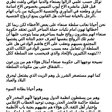
توكل حسب علمي لازالوا بصنعاء والدنيا عوافي ولفت نظري
قبل قليل مانشره الاخ أيوب التميمي بخصوص الاخ اسامة
ساري وطعنه في الماوري والجنسية الامريكية من باب اتهام
الرجل بالخيانة تساءلت هل القانون يمنع ازدواج الجنسية..
نحن أحيانا نعاتب سلطة صنعاء على بعض الأخطاء لكن ربما كل
أخطائها تهون امام نكبات حملة المباخر الذين تعتقد حكومة
صنعاء انهم ينشرون روائح طيبة بمباخرهم بينما يتوجب عليها أن
تشم تلك الروائح بنفسها لتعرف حجم النتانة التي يشتمها
المجتمع بسببهم ونعقب على الاخ هاشم الوادعي هل على
السلطة أن تتعامل معه بسبب حسين الوادعي الكاتب الذي
يتهمه الكثيرين بالإلحاد والذي قديحسب ضد السلطة ككل!??
نصيحة نوجهها الى حكومة صنعاء أمثال هؤلاء هم من يزرعون
الشقاق حتى بين مكونات السلطة…
كما انهم مستصغر الشرر بل وهم الزيت الذي يشتعل ليحرق
البلاد والعباد
وهم أحيانا بطانة السوء
وهم من يسقطون انظمة الدول ويمزقونها لأنهم المخدر لأي
سلطة حاكمة فالحذر الحذر..ويجب توحيد الخطاب الإعلامي
وإختيار أهل الثقة..لأن هؤلاء هم نشبههم بعتبة باب الأنظمة
والسلطات فإن اساؤوا فواجب النصح يقتضي القول لحكومتنا