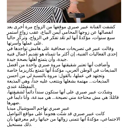
كشفت الفنانة عبير صبري موقفها من الزواج مرة أخرى بعد
انفصالها عن زوجها المحامي أيمن البياع، عقب زواج استمر
سبع سنوات، مؤكدةً أنها لم تعُد تفكر في الزواج، وتركّز حالياً
على عملها وأسرتها.
وقالت عبير في تصريحات صحافية على هامش تواجدها في
إحدى الفعاليات الفنية، إن أكثر ما تتمناه هو تقديم أعمال فنية
جيدة، وأن يتمتع أهلها بصحة جيدة.
وأضافت أنها تعتبر شقيقتها مروة صبري واحدة من أفضل
المذيعات في الوطن العربي، مؤكدةً أنها تتمتع بكاريزما خاصة
وتجتهد في عملها، بالقول: مروة بالنسبة لي من أحسن
المذيعات... مهتمة بشغلها وبتتعب عليه جداً، وهي المذيعة
المفضّلة عندي.
وشدّدت عبير صبري على أنها ستكون سنداً دائماً لشقيقتها،
قائلةً: هي مش محتاجة مني نصيحة... هي مبدعة، وأنا دايماً في
ضهرها.
عبير صبري تهاجم السوشيال ميديا
كانت عبير صبري قد شنّت هجوماً على مواقع التواصل
الاجتماعي، مؤكدةً أنها تتمنى زوالها من حياتها رغم معرفتها بأن
ذلك مستحيل.