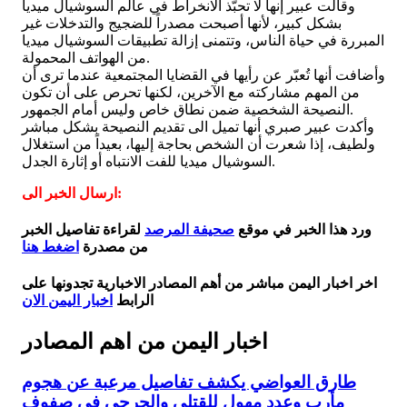
وقالت عبير إنها لا تحبّذ الانخراط في عالم السوشيال ميديا
بشكل كبير، لأنها أصبحت مصدراً للضجيج والتدخلات غير
المبررة في حياة الناس، وتتمنى إزالة تطبيقات السوشيال ميديا
من الهواتف المحمولة.
وأضافت أنها تُعبّر عن رأيها في القضايا المجتمعية عندما ترى أن
من المهم مشاركته مع الآخرين، لكنها تحرص على أن تكون
النصيحة الشخصية ضمن نطاق خاص وليس أمام الجمهور.
وأكدت عبير صبري أنها تميل الى تقديم النصيحة بشكل مباشر
ولطيف، إذا شعرت أن الشخص بحاجة إليها، بعيداً من استغلال
السوشيال ميديا للفت الانتباه أو إثارة الجدل.
ارسال الخبر الى:
ورد هذا الخبر في موقع
صحيفة المرصد
لقراءة تفاصيل الخبر
من مصدرة
اضغط هنا
اخر اخبار اليمن مباشر من أهم المصادر الاخبارية تجدونها على
الرابط
اخبار اليمن الان
اخبار اليمن من اهم المصادر
طارق العواضي يكشف تفاصيل مرعبة عن هجوم
مأرب وعدد مهول للقتلى والجرحى في صفوف