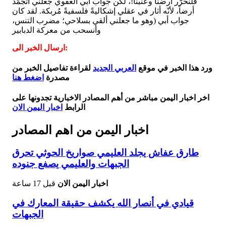
فلنحرّر أرضنا وعنبنا!، لكن جواب أبي العفوي جعلني أتجمّد
أرضاً، لأنّه أثار في عقلي إشكاليةً فلسفيةً مُربكة. لقد كان
جواب أبي (وهو ما جعلني ألقي بسلاحي؛ مضرب التنس،
وأنسحب من معركة الدبابير
ارسال الخبر الى:
ورد هذا الخبر في موقع
العربي الجديد
لقراءة تفاصيل الخبر من
مصدرة
اضغط هنا
اخر اخبار اليمن مباشر من أهم المصادر الاخبارية تجدونها على
الرابط
اخبار اليمن الان
اخبار اليمن من اهم المصادر
طارق عفاش يجلد العليمي صواريخ الحوثي تحرق
الجبهات والعليمي يصفع جنوده
اخبار اليمن الان
قبل 17 ساعة
قيادي في أنصار الله يكشف حقيقة المعارك في
الجبهات