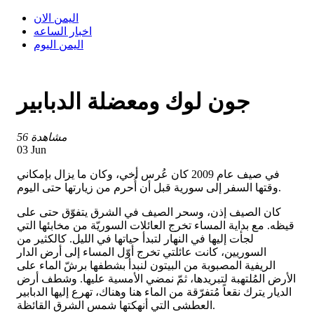
اليمن الان
اخبار الساعه
اليمن اليوم
جون لوك ومعضلة الدبابير
56 مشاهدة
03 Jun
في صيف عام 2009 كان عُرس أخي، وكان ما يزال بإمكاني
وقتها السفر إلى سورية قبل أن أُحرم من زيارتها حتى اليوم.
كان الصيف إذن، وسحر الصيف في الشرق يتفوّق حتى على
قيظه. مع بداية المساء تخرج العائلات السوريّة من مخابئها التي
لجأت إليها في النهار لتبدأ حياتها في الليل. كالكثير من
السوريين، كانت عائلتي تخرج أوّل المساء إلى أرض الدار
الريفية المصبوبة من البيتون لنبدأ بشطفها برشّ الماء على
الأرض المُلتهبة لتبريدها، ثمّ نمضي الأمسية عليها. وشطف أرض
الديار يترك نقعاً مُتفرّقة من الماء هنا وهناك، تهرع إليها الدبابير
العطشى التي أنهكتها شمس الشرق القائظة.