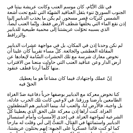
في تلك الأيّام، كان موسم العنب وكانت عريشة بيتنا في
الجنوب السوريّ تنوء بثقل العناقيد الشهيّة التي تلمع تحت أشعة
الشمس كثريّات قصر مسحور. لم يكن ما يجذب الدبابير إلينا
إذن نقع الماء التي يخلّفها شطف الأرض فقط، وإنّما العنب أيضاً،
الذي بسببه تحوّلت عريشتنا إلى محمية طبيعية للدبابير
والزراقط.
لم نكن وحدنا إذن في المكان، بل في مواجهة عشرات الدبابير
المقاتلة العطشى والجائعة. كلّ مساء تقريباً كان علينا أن
نخوض معارك شرسة مع تلك الحشرات السّامة لإبعادها عن
أرض الدار وعن عناقيد العنب التي حاولت منعنا من الاقتراب
منها كلّما أردنا قطف عنقود.
إنّ عملك واجتهادك فيما كان مشاعاً هو ما يعطيك
الحقّ فيه
كنا نخوض معركة مع الدبابير بوصفها حرباً دفاعية ضدّ الغزاة
الطامعين بأرضنا ورزقنا. في لاوعيي كانت تلك الحرب عادلة،
بل واجبة، فالأرض لنا، والعنب لنا، بينما الدبابير هم المتطفلون
الغزاة. كنت أراها إذن معركة على الحق الذي يعطينا كلّ
الشرعية لمواجهة الغزاة. في إحدى الأمسيات وأمام استبسال
الدبابير واستماتتها في القتال، التفتُّ إلى أبي وقلت له مازحاً
كما لو كنت قائداً عسكرياً على الجبهة: إنهم يحتلون عريشتنا،