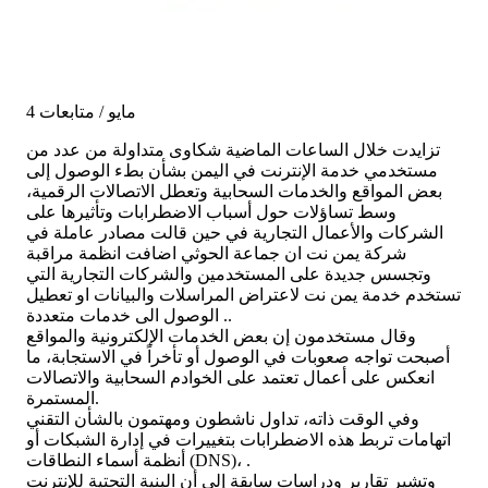
4 مايو / متابعات
تزايدت خلال الساعات الماضية شكاوى متداولة من عدد من
مستخدمي خدمة الإنترنت في اليمن بشأن بطء الوصول إلى
بعض المواقع والخدمات السحابية وتعطل الاتصالات الرقمية،
وسط تساؤلات حول أسباب الاضطرابات وتأثيرها على
الشركات والأعمال التجارية في حين قالت مصادر عاملة في
شركة يمن نت ان جماعة الحوثي اضافت انظمة مراقبة
وتجسس جديدة على المستخدمين والشركات التجارية التي
تستخدم خدمة يمن نت لاعتراض المراسلات والبيانات او تعطيل
الوصول الى خدمات متعددة ..
وقال مستخدمون إن بعض الخدمات الإلكترونية والمواقع
أصبحت تواجه صعوبات في الوصول أو تأخراً في الاستجابة، ما
انعكس على أعمال تعتمد على الخوادم السحابية والاتصالات
المستمرة.
وفي الوقت ذاته، تداول ناشطون ومهتمون بالشأن التقني
اتهامات تربط هذه الاضطرابات بتغييرات في إدارة الشبكات أو
أنظمة أسماء النطاقات (DNS)، .
وتشير تقارير ودراسات سابقة إلى أن البنية التحتية للإنترنت