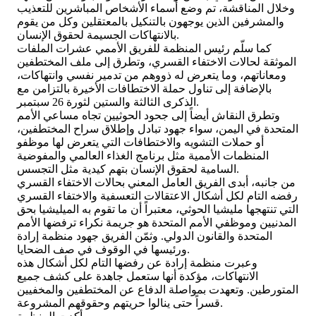
وخلال المناقشة، تم وضع أسماء الأشخاص المباشرين للتعذيب
والمشرفين الذين يوجهون بالتنكيل بالمعتقلين وكل من يقوم
بالانتهاكات الجسيمة لحقوق الإنسان.
​كما سلّم رئيس المنظمة للفريق الأممي عشرات الملفات
الموثقة لحالات الاختفاء القسري، وتطرق إلى ملف المختطفين
ومعاناتهم، وما يتعرض له ذووهم من تدمير نفسي وانتهاكات،
بالإضافة إلى تناول حملة الاختطافات الأخيرة بالتزامن مع
الذكرى الثالثة والستين لثورة 26 سبتمبر.
و​تطرق النقاش أيضاً إلى جحود الحوثيين تجاه مساعي الأمم
المتحدة في اليمن، سواء جهود تبادل وإطلاق سراح المختطفين،
أو حملات التشويه والاختطافات التي يتعرض لها موظفو
المنظمات الأممية مثل برنامج الغذاء العالمي والمفوضية
السامية لحقوق الإنسان بتهم كيدية مثل التجسس.
​من جانبه، أبدى الفريق العامل المعني بحالات الاختفاء القسري
رفضه التام لكل أشكال الاعتقالات التعسفية والاختفاء القسري
التي تنتهجها مليشيا الحوثي، معتبراً أن ما تقوم به الميليشيا بحق
المدنيين وموظفي الأمم المتحدة هو جريمة نكراء ترفضها الأمم
المتحدة والقانون الدولي. وثمّن الفريق جهود منظمة إرادة
ورئيسها في الوقوف في صف الضحايا.
و​عبرت منظمة إرادة عن رفضها التام لكل أشكال هذه
الانتهاكات، مؤكدة أنها ستعمل جاهدة على كشف جميع
المتورطين. وتعهدت بمواصلة الدفاع عن المختطفين والمخفيين
قسراً حتى ينالوا حريتهم وحقوقهم المشروعة.