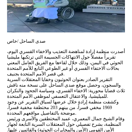
صدى الساحل /خاص
أصدرت منظمة إرادة لمناهضة التعذيب والاخفاء القسري اليوم،
تقريراً مفصلاً حول الانتهاكات الجسيمة التي ترتكبها مليشيا
الحوثي في اليمن، وذلك خلال لقاءها مع الفريق العامل المعني
بحالات الاختفاء القسري أو غير الطوعي التابع للأمم المتحدة
في قصر الأمم المتحدة بجنيف.
​التقرير الصادر بعنوان الحوثيون وخفايا المعتقلات السرية
والسجون، وحصل موقع صدى الساحل على نسخة منه ناقش
ثلاث قضايا محورية: الاخفاء القسري، وسياسة الجحود والنكران
للميليشيا، والاعتقال التعسفي لموظفي الأمم المتحدة.
و​كشفت منظمة إرادة خلال عرضها لسياق التقرير عن وجود
1969 مخفي قسراً، من بينهم 203 مختطفة مخفية قسراً،
موضحة بالتفاصيل مواقعهم المحددة.
​وقام الشيخ جمال المعمري، عميد المختطفين والأسرى ورئيس
المنظمة، بشرح تفصيلي حول المعتقلات السرية التابعة لجهاز
الأمن القومي (الأمن والمخابرات الحوثية) والقائمين عليها.