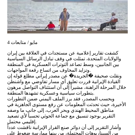
4 مايو / متابعات
كشفت تقارير إعلامية عن مستجدات في العلاقة بين إيران
والولايات المتحدة، تمثلت في وقف تبادل الرسائل السياسية
بين الجانبين، وسط تصاعد التوترات العسكرية في المنطقة
وتزايد المخاوف من اتساع رقعة المواجهات.
ونقلت صحيفة �الجريدة� عن مصدر إيراني مطلع قوله إن
القيادة الإيرانية قررت تعليق أي مسار تفاوضي مع واشنطن
خلال المرحلة الراهنة، مشيراً إلى أن استئناف التواصل مرهون
بتطورات سياسية وعسكرية تشهدها المنطقة.
وبحسب المصدر، فقد برز الملف اليمني ضمن التطورات
الأخيرة، حيث تحدثت المعلومات عن رفع مستوى الجاهزية في
مناطق المحيط الهندي وبحر العرب، إلى جانب ما وصفه
التقرير بوجود تنسيق مع جماعة الحوثي تحسباً لأي تصعيد
إقليمي محتمل.
وأشار التقرير إلى أن دوائر صنع القرار الإيرانية ناقشت عدداً
من السيناريوهات المحتملة، من بينها ممارسة ضغوط على