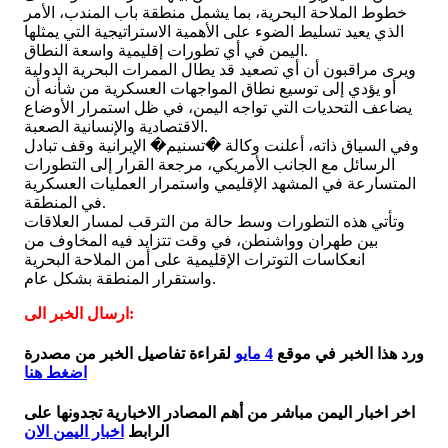
خطوط الملاحة البحرية، بما يشمل منطقة باب المندب، الأمر
الذي يعيد تسليط الضوء على الأهمية الاستراتيجية التي يمثلها
اليمن في أي تطورات إقليمية واسعة النطاق.
ويرى مراقبون أن أي تصعيد قد يطال الممرات البحرية الدولية
أو يؤدي إلى توسيع نطاق المواجهات العسكرية من شأنه أن
يضاعف التحديات التي تواجه اليمن، في ظل استمرار الأوضاع
الاقتصادية والإنسانية الصعبة.
وفي السياق ذاته، أعلنت وكالة �تسنيم� الإيرانية وقف تبادل
الرسائل مع الجانب الأمريكي، مرجعة القرار إلى التطورات
المتسارعة في المشهد الإقليمي واستمرار العمليات العسكرية
في المنطقة.
وتأتي هذه التطورات وسط حالة من الترقب لمسار العلاقات
بين طهران وواشنطن، في وقت تتزايد فيه المخاوف من
انعكاسات التوترات الإقليمية على أمن الملاحة البحرية
واستقرار المنطقة بشكل عام.
ارسال الخبر الى:
ورد هذا الخبر في موقع
4 مايو
لقراءة تفاصيل الخبر من مصدرة
اضغط هنا
اخر اخبار اليمن مباشر من أهم المصادر الاخبارية تجدونها على
الرابط
اخبار اليمن الان