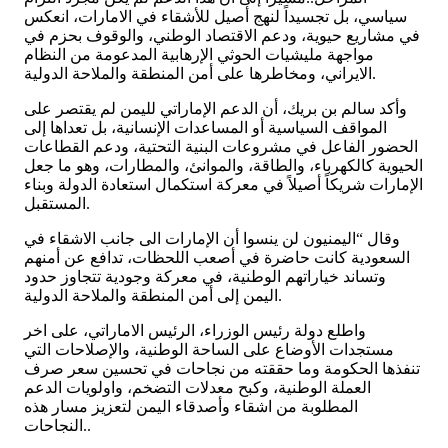
سياسي، بل تجسيداً لنهج أصيل للأشقاء في الامارات، انعكس
في مشاريع حيوية، ودعم الاقتصاد الوطني، والوقوف بحزم في
مواجهة مليشيات الحوثي الإرهابية المدعومة من النظام
الايراني، ومخاطرها على أمن المنطقة والملاحة الدولية.
وأكد سالم بن بريك، أن الدعم الإماراتي لليمن لم يقتصر على
المواقف السياسية أو المساعدات الإنسانية، بل تعداها إلى
الحضور الفاعل في مشروعات البنية التحتية، ودعم القطاعات
الحيوية كالكهرباء، والطاقة، والموانئ، والمطارات، وهو ما جعل
الإمارات شريكاً أصيلاً في معركة استكمال استعادة الدولة وبناء
المستقبل.
وقال “اليمنيون لن ينسوا أن الإمارات الى جانب الاشقاء في
السعودية كانت حاضرة في أصعب اللحظات، تدافع عن أمنهم
وتساند خياراتهم الوطنية، في معركة وجودية تتجاوز حدود
اليمن إلى أمن المنطقة والملاحة الدولية.
واطلع دولة رئيس الوزراء، الرئيس الاماراتي، على اخر
مستجدات الأوضاع على الساحة الوطنية، والإصلاحات التي
تنفذها الحكومة وما حققته من نجاحات في تحسين سعر صرف
العملة الوطنية، وكبح معدلات التضخم، واولويات الدعم
المطلوبة من اشقاء وأصدقاء اليمن لتعزيز مسار هذه
النجاحات..