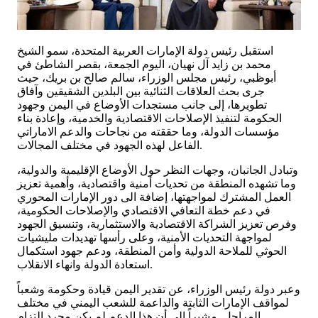
استقبل رئيس دولة الإمارات العربية المتحدة، سمو الشيخ
محمد بن زايد آل نهيان، اليوم الجمعة، بقصر الشاطئ في
أبوظبي، رئيس مجلس الوزراء، سالم صالح بن بريك، حيث
جرى بحث العلاقات الثنائية بين البلدين الشقيقين وآفاق
تطويرها، إلى جانب مستجدات الأوضاع في اليمن وجهود
الحكومة لتنفيذ الإصلاحات الاقتصادية والخدمية، وإعادة بناء
مؤسسات الدولة، وما حققته من نجاحات والدعم الاماراتي
الفاعل لهذه الجهود في مختلف المجالات.
وتبادل الجانبان، وجهات النظر حول الأوضاع الإقليمية والدولية،
وما تشهده المنطقة من تحديات أمنية واقتصادية، وأهمية تعزيز
العمل المشترك لمواجهتها، إضافة الى دور الإمارات المحوري
في دعم خطة التعافي الاقتصادي والإصلاحات الحكومية،
وفرص تعزيز الشراكة الاقتصادية والاستثمارية، وتنسيق الجهود
لمواجهة التحديات الأمنية، وعلى رأسها تهديدات مليشيات
الحوثي للملاحة الدولية وأمن المنطقة، ودعم جهود استكمال
استعادة الدولة وانهاء الانقلاب.
وعبر دولة رئيس الوزراء، عن تقدير اليمن قيادة وحكومة وشعباً
لمواقف الإمارات الثابتة والداعمة للشعب اليمني في مختلف
المراحل..مشيراً إلى أن هذا الدعم لم يكن مجرد التزام