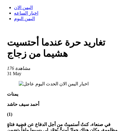
اليمن الان
اخبار الساعه
اليمن اليوم
تغاريد حرة عندما أحتسيت
هشيما من زجاج
176 مشاهدة
31 May
يمنات
أحمد سيف حاشد
(1)
في صنعاء، كنتُ أستميتُ من أجل الدفاع عن قضية فتاةٍ
مظلومة، وكان هناك جهازٌ أمنيٌّ يُجهّز لي بسببها ملفاً يتضمن