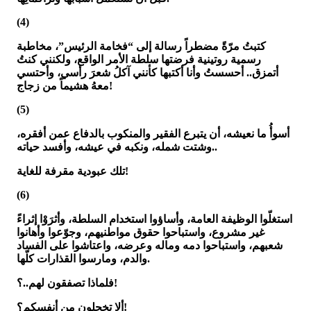
(4)
كتبتُ مرّةً مضطراً رسالة إلى “فخامة الرئيس”، مخاطبة
رسمية روتينية فرضتها سلطة الأمر الواقع، ولكنني كنتُ
أتمزق.. أحسستُ وأنا أكتبها كأنني آكلُ شعرَ رأسي، وأحتسي
معهُ هشيماً من زجاج!
(5)
أسوأُ ما نعيشه، أن يتبرع الفقير والمنكوب بالدفاع عمن أفقره،
وشتت شمله، ونكبه في عيشه، وأفسد حياته..
تلك عبودية مقرفة للغاية!
(6)
استغلّوا الوظيفة العامة، وأساؤوا استخدام السلطة، وأثرَوْا إثراءً
غير مشروع، واستباحوا حقوق مواطنيهم، وجوّعوا وأهانوا
شعبهم، واستباحوا دمه وماله وعرضه، واعتاشوا على الفساد
والدم، ومارسوا القذارات كلّها.
فلماذا تصفقون لهم..؟!
ألا تخجلون من أنفسكم؟!