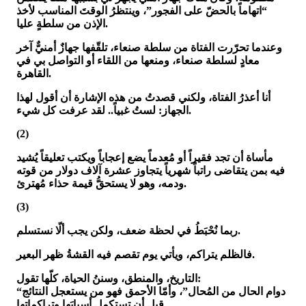
“اتهاماً بالحضّ على الفجور”، وينتظرُ الوقتَ المناسب لأخذ
الإذن من سلطةٍ عليا.
وعندما تحرّرت الفتاة من سلطة صنعاء، تلقّفها جهازٌ أمنيٌّ آخر
معادٍ لسلطة صنعاء، ومنعها من اللقاء أو التواصل بي في
القاهرة.
أنا أعذرُ الفتاة، ولكني قصدتُ من هذه الإشارة أن أقول لهذا
الجهاز: لستُ غبياً.. لقد عرفت كل شيء.
(2)
مأساة أن تجد فقيراً أو مُعدماً يضع إعجاباً ويكتب تعليقاً يُشيد
فيه بمن يتقاضى راتباً شهرياً يتجاوز عشرة آلاف دولار من قوته
ودمه، وهو لا يستحقُّ قيمة حذاء مُهترئ.
(3)
ربما نُحْبَطُ في لحظة ضعف، ولكن يجب ألّا نستسلم.
فالظلم يتراكم، ويأتي يوم تقصم فيه القشةُ ظهر البعير.
التاريخ، والمنطق، وسننُ الحياة، كلّها تقول:
“دوام الحال من المُحال”، وأمّا الأحمق فهو من يستعجل النتائج
قبل أن تستكمل أسبابَها وتراكماتِها.