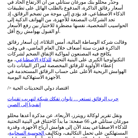
وحذّر محللو بنك مورغان ستانلي من أن الارتفاع الحاد في
أسعار رقائق الذاكرة، المدفوع بالطلب الهائل على تطبيقات
الذكاء الاصطناعي، قد يؤدي إلى موجة من تضخم الرقائق، إذ
تجد الشركات المصنعة للأجهزة، من الهواتف الذكية إلى
الحواسيب الشخصية، نفسها مضطرة للاختيار بين رفع الأسعار
أو القبول بهوامش ربح أقل.
وقالت شركة الوساطة المالية، أمس الثلاثاء، إن أسعار رقائق
الذاكرة قفزت ستة أضعاف خلال العام الماضي، في وقت
يكافح فيه المصنعون لمواكبة الإنفاق الضخم لشركات
التكنولوجيا الكبرى على البنية التحتية
للذكاء الاصطناعي
، مع
إعطاء الأولوية للرقائق المخصصة لمراكز البيانات ذات
الهوامش الربحية الأعلى على حساب الرقائق المستخدمة في
الأجهزة الاستهلاكية اليومية.
/> اقتصاد دولي التحديثات الحية
حرب الرقائق تستعر… تايوان تفكك شبكة لتهريب تقنيات
إنفيديا إلى الصين
ونقل تقرير لوكالة رويترز، الأربعاء، عن مذكرة أعدها محللو
مورغان ستانلي في 66 صفحة: ما بدأ كاختناق في البنية التحتية
للذكاء الاصطناعي يمتد الآن إلى هوامش أرباح الأجهزة، وقدرة
المستهلكين على تحمل التكاليف، وتكاليف
الحوسبة السحابية
،