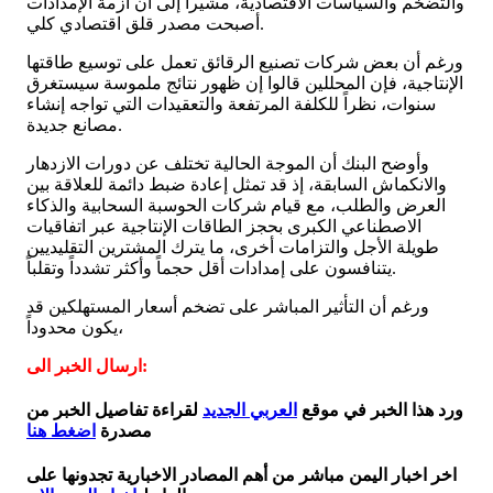
والتضخم والسياسات الاقتصادية، مشيراً إلى أن أزمة الإمدادات
أصبحت مصدر قلق اقتصادي كلي.
ورغم أن بعض شركات تصنيع الرقائق تعمل على توسيع طاقتها
الإنتاجية، فإن المحللين قالوا إن ظهور نتائج ملموسة سيستغرق
سنوات، نظراً للكلفة المرتفعة والتعقيدات التي تواجه إنشاء
مصانع جديدة.
وأوضح البنك أن الموجة الحالية تختلف عن دورات الازدهار
والانكماش السابقة، إذ قد تمثل إعادة ضبط دائمة للعلاقة بين
العرض والطلب، مع قيام شركات الحوسبة السحابية والذكاء
الاصطناعي الكبرى بحجز الطاقات الإنتاجية عبر اتفاقيات
طويلة الأجل والتزامات أخرى، ما يترك المشترين التقليديين
يتنافسون على إمدادات أقل حجماً وأكثر تشدداً وتقلباً.
ورغم أن التأثير المباشر على تضخم أسعار المستهلكين قد
يكون محدوداً،
ارسال الخبر الى:
ورد هذا الخبر في موقع
العربي الجديد
لقراءة تفاصيل الخبر من
مصدرة
اضغط هنا
اخر اخبار اليمن مباشر من أهم المصادر الاخبارية تجدونها على