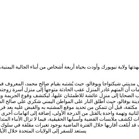
ها ولاية نيويورك وأودت بحياة أربعة أشخاص من أبناء الجالية اليمني
ي مدينتي شيكتواجا وبوفالو، حيث يُشتبه بقيام صالح محمد، المعروف ف
ات أن المتهم غادر المنزل عقب الحادثة متوجهاً إلى منزل أسرة زوجته 
قارب الضحايا إلى منزل عائشة للاطمئنان عليها، ليكتشف وقوع الجريمة 
ينة بوفالو، حيث أطلق النار على المواطن اليمني شكري علي صالح الشيبة
 مكثفة، قبل أن تتمكن من تحديد موقع المشتبه به والقبض عليه بعد ف
ثانية وتهمة واحدة بالقتل من الدرجة الأولى، إضافة إلى اتهامات أخرى
ت لكشف ملابسات القضية وأسبابها الحقيقية، فيما لا تزال الأنباء المت
د أبلغت أقاربها خلال الفترة الماضية بوجود تغيرات مقلقة في سلوك ز
يستعد للسفر إلى الولايات المتحدة خلال الأي