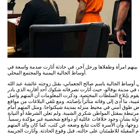
ة، بينهم امرأة وطفلاها ورجل آخر، في حادثة أثارت صدمة واسعة في
أوساط الجالية اليمنية والمجتمع المحلي.
ي أوساط الجالية باسم صالح الجغماني، بقتل زوجته عائشة عبد الله
في مدينة بوفالو، حيث أثارت تصرفاته شكوك أحد أقاربه الذي بادر
ويقوم بإبلاغ السلطات المختصة. وذكرت المعلومات أن المتهم واصل
، ما أدى إلى وفاته متأثراً بإصابته. ومع تلقي البلاغات من مواقع
رض طوق أمني في محيط منزله بمدينة شيكتواجا. ومثل المتهم أمام
 مرتبطة بمقتل المواطن شكري الشيبة. ولم تعلن الشرطة أو النيابة
داولة بشأن وجود خلافات عائلية أو دوافع شخصية غير مؤكدة رسمياً.
وجها، وأن الأسرة كانت تتابع وضعه عن كثب، كما كان والد المتهم
ام المقبلة للاطمئنان على حالته، قبل وقوع الحادثة. وأثارت الجريمة