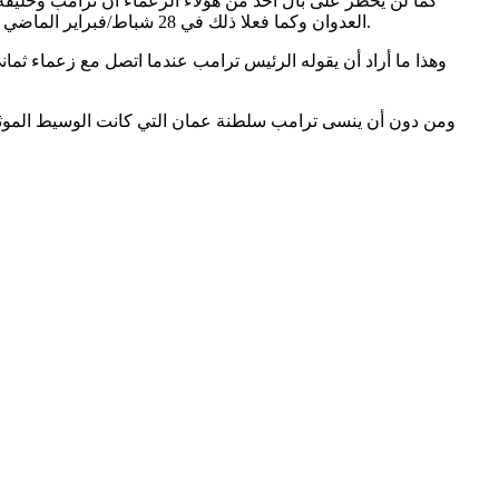
العدوان وكما فعلا ذلك في 28 شباط/فبراير الماضي وبهدف إسقاط النظام في إيران وإحكام السيطرة على المنطقة واستعباد شعوبها بعد التحكّم بحكّامها من العرب والمسلمين بشكل أو بآخر.
وهذا ما أراد أن يقوله الرئيس ترامب عندما اتصل مع زعماء ثمان
ومن دون أن ينسى ترامب سلطنة عمان التي كانت الوسيط الموثوق 