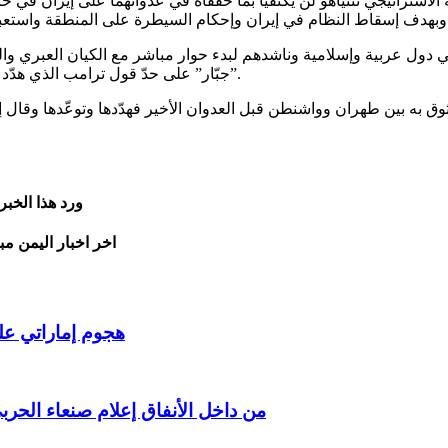
ي دول عربية وإسلامية وناشدهم لبدء حوار مباشر مع الكيان العبري وال
جبّار” على حدّ قول ترامب الذي هدّد وتوعّد الأمير محمد بن سلمان، وقال عنه إنه “سيأتي ويقبّل مؤخّرته”.
به بين طهران وواشنطن قبل العدوان الأخير فهدّدها وتوعّدها وقال إن
ورد هذا الخب
اخر اخبار اليمن مب
هجوم إماراتي على
من داخل الأنفاق إعلام صنعاء الحر