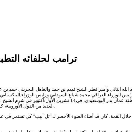
ترامب لحلفائه التطبي
د الله الثاني وأمير قطر الشيخ تميم بن حمد والعاهل البحريني حمد 
رئيس الوزراء العراقي محمد شياع السوداني ورئيس الوزراء الباكستان
الكويتي الشيخ أحمد عبد الله الأحمد الصباح ووزير خارجية سلطنة عما
العديد من الدول الأوروبية، كان الجميع يعتقد أو هكذا كانوا يظنّون أنهم سيحقّقون السلام في غزة.
خلال القمة، كان قد أضاء الضوء الأخضر لـ “تل أبيب” كي تستمر في عدوا