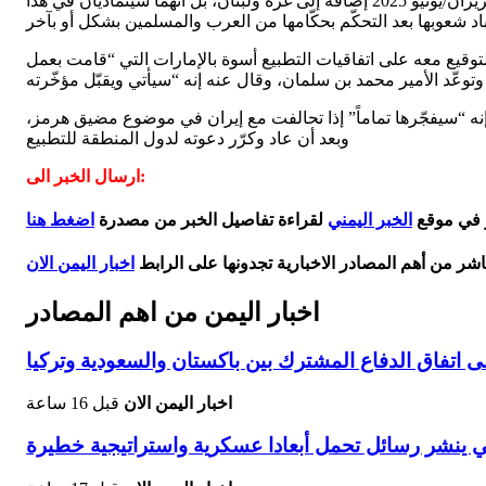
كما لن يخطر على بال أحد من هؤلاء الزعماء أنّ ترامب وحليفه الاستراتيجي نتنياهو لن يكتفيا بما حقّقاه في عدوانهما على إيران في حزيران/يونيو 2025 إضافة إلى غزة ولبنان، بل أنهما سيتماديان في هذا
توقيع معه على اتفاقيات التطبيع أسوة بالإمارات التي “قامت بعمل
ه “سيفجّرها تماماً” إذا تحالفت مع إيران في موضوع مضيق هرمز،
وبعد أن عاد وكرّر دعوته لدول المنطقة للتطبيع
ارسال الخبر الى:
ر في موقع
الخبر اليمني
لقراءة تفاصيل الخبر من مصدرة
اضغط هنا
اشر من أهم المصادر الاخبارية تجدونها على الرابط
اخبار اليمن الان
اخبار اليمن من اهم المصادر
 اتفاق الدفاع المشترك بين باكستان والسعودية وتركيا
اخبار اليمن الان
قبل 16 ساعة
بي ينشر رسائل تحمل أبعادا عسكرية واستراتيجية خطيرة