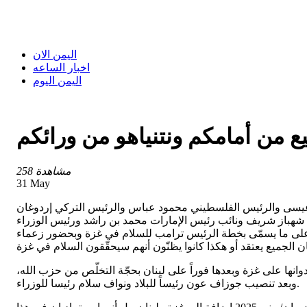
اليمن الان
اخبار الساعه
اليمن اليوم
ع من أمامكم ونتنياهو من ورائكم
258 مشاهدة
31 May
بن عيسى والرئيس الفلسطيني محمود عباس والرئيس التركي إردوغان
ي شهباز شريف ونائب رئيس الإمارات محمد بن راشد ورئيس الوزراء
ن بدر البوسعيدي، في 13 تشرين الأول/أكتوبر في شرم الشيخ على ما يسمّى بخطة الرئيس ترامب للسلام في غزة وبحضور زعماء
نها على غزة وبعدها فوراً على لبنان بحجّة التخلّص من حزب الله،
وبعد تنصيب جوزاف عون رئيساً للبلاد ونواف سلام رئيسا للوزراء.