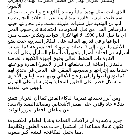
وتنتشر الغربان وهي من فصيل الـغراب الهندي (الغراب
الأسود)
الذي باتت تمثل تهديداً بيئياً ومصدراً للإزعاج والتخريب، بعد أن
استوطنت المدينة قادمه منذ ازمنة عبر الرحلات التجارية مع
الموانئ الهندية قبل سنوات طويلة مضت وتم محاربتها حينها
بالرصاص الحي من قبل الحكومات المتعاقبة في جنوب اليمن
اي ما قبل العام 1990 الا انها لاتزال تتواجد وتتكاثر حسب ميزة
انواعها و في قدرتها العالية على التكاثر السريع، حيث تضع
الأنثى ما بين 2 إلى 5 بيضات وتنمو فراخه بسرعة.كما تتسبب
أسرابه في إحداث أضرار بتجهيزات أسطح المنازل وعلي أعمدة
الانارة ذات الضغط العالي وفوق أجهزة التكييف الخاصة
بالمنازل إضافة إلى مخلفاتها (البراز الأبيض) القذرة ونوعيتها
عندما يتم إخراجها و بتصويبها المتقن على الناس في تحدي لهم
، كما تؤدي أصواتها إلى إزعاج الأهالي وبمهاجمة الطيور الأخرى
و تشكل خطراً على الطيور المحلية وتؤثر سلباً على التوازن
البيئي في المدينة.
ومن أبرز تحدياتها تميزها الذكاء الفائق كما أن الغربان تتمتع
بذكاء حاد وقدرة على تمييز الأشخاص ومصائد الصيد والابتعاد
عن مناطق الخطر بمرور الوقت.
جدير بالإشارة ان تراكمات القمامة وبقايا الطعام المكشوفة
تكون عاملا مساعدا في استمرار جذب هذه الطيور وتكاثرها،
مما يجعل المكافحة البيئية أكثر صعوبة.