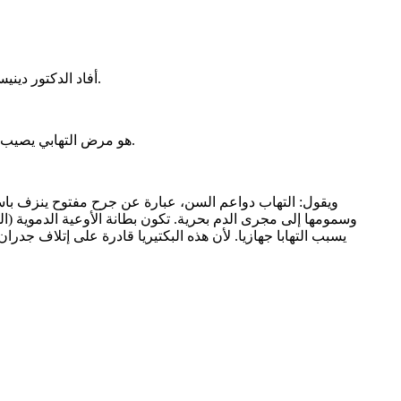
أفاد الدكتور دينيس مويسييف الأستاذ المشارك بقسم طب الأسنان العلاجي في جامعة بيروغوف، أن التهاب دواعم الأسنان، غالبا ما يؤثر على الجسم بأكمله.
ووفقا له، التهاب دواعم السن (Periodontal diseases) هو مرض التهابي يصيب الأنسجة الداعمة للأسنان في الفك، يسرع بشكل خاص تكون لويحات تصلب الشرايين.
ويقول: التهاب دواعم السن، عبارة عن جرح مفتوح ينزف باست
وسمومها إلى مجرى الدم بحرية. تكون بطانة الأوعية الدموية (ا