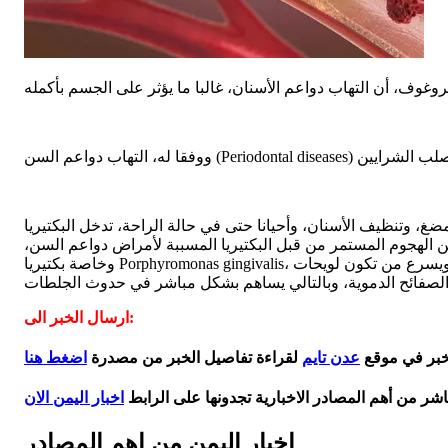
 وتنظيف الأسنان، وأحيانا حتى في حالة الراحة، تدخل البكتيريا
كن الهجوم المستمر من قبل البكتيريا المسببة لأمراض دواعم السن،
وخاصة بكتيريا Porphyromonas gingivalis، يسبب التهابا جهازيا. لأن هذه البكتيريا قادرة على إتلاف جدران الشرايين، ما يسبب خللا في وظيفة البطانة الداخلية للأوعية الدموية، ويسرع من تكون لويحات
ارسال الخبر الى:
لخبر في موقع
عدن تايم
لقراءة تفاصيل الخبر من مصدرة
اضغط هنا
اشر من أهم المصادر الاخبارية تجدونها على الرابط
اخبار اليمن الان
اخبار اليمن من اهم المصادر