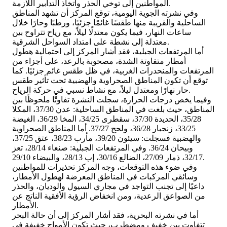
المواطنين إلى توخي الحذر واتخاذ التدابير اللازمة.
وفي نشرته الجوية اليومية، توقع المركز أن تشهد المناطق
الساحلية والقريبة منها طقسًا غائمًا جزئيًا، ورطبًا وحارًا خلال
ساعات النهار، فيما يكون معتدلًا ليلاً، مع رياح تتراوح بين
معتدلة إلى نشطة على امتداد السواحل الشرقية.
أما المرتفعات الجبلية، فقد أشار المركز إلى احتمالية هطول
أمطار متفاوتة الشدة، مصحوبة بالرعد، على أجزاء من
المرتفعات والمنحدرات الغربية، في ظل طقس غائم جزئيًا. كما
توقع أن تكون المناطق الصحراوية والهضبية تحت تأثير طقس
حار نهارًا ومعتدل ليلاً، مع نشاط نسبي في حركة الرياح.
وفيما يخص درجات الحرارة، سجلت النشرة تفاوتًا ملحوظًا بين
المناطق، حيث بلغت في المناطق الساحلية: عدن 37/30، المكلا
35/28، الحديدة 37/30، سقطرى 34/25، المخا 36/29، الغيضة
33/25، زنجبار 36/28، ولحج 37/27. أما المناطق الصحراوية
والهضبية فسجلت: سيئون 39/20، مأرب 38/23، عتق 37/25،
وبيحان 36/24. وفي المرتفعات الجبلية: صنعاء 28/14، تعز
32/17، ذمار 27/09، الضالع 30/16، إب 28/13، والبيضاء 29/10.
وفي ضوء هذه التوقعات، وجه المركز تحذيرات للمواطنين
وسائقي المركبات في المناطق المعرضة لهطول الأمطار،
داعيًا إلى تجنب التواجد في مجاري السيول والوديان، والحذر
من الصواعق الرعدية، ومن انخفاض الرؤية الأفقية الناتج عن
الأمطار.
أما في نشرته البحرية، فقد أشار المركز إلى أن حالة البحر
تتفاوت بين خفيف ومضطرب، حيث تكون الأمواج خفيفة في