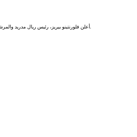
أعلن فلورنتينو بيريز، رئيس ريال مدريد والمرشح على نفس المنصب في انتخابات النادي المقررة الأحد المقبل، أن جوزيه مورينيو سيكون مدرب الفريق الجديد، حال نجاحه في الانتخابات.