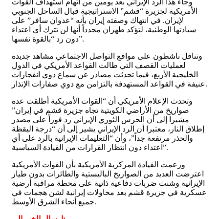
وجاء هذا الرد الإيراني بعد يومين من اتهام استهداف القوات
الأمريكية لجزيرة “قشم” الاستراتيجية قبال الساحل الجنوبي
لإيران. في انتهاك وصفته إيران بأنه “عدوان سافر” على
سيادتها الوطنية، لتؤكد طهران مجدداً أنها لن تترك أي اعتداء
دون رد “بالقوة نفسها”.
وتناقل ناشطون على مواقع التواصل الاجتماعي مشاهد جديدة
لعمليات القصف التي طالت القواعد الأمريكي في الدول
الخليجية الأربع، فيما تحدثت مصادر عن سماع دوي انفجارات
عنيفة في القواعد المستهدفة بالتزامن مع دوي صفارات الإنذار.
وتحدث الإعلام الأمريكي أن “القوات الأمريكية أطلقت عدة
صواريخ من الأراضي الكويتية تجاه جزيرة قشم في إيران”
مشيرا إلى أن الحرس الثوري الإيراني رد فوراً على مصدر
إطلاق النار، معتبرا أن الرد الإيراني يشير إلى أن “درجة اليقظة
والحذر مرتفعة جداً”، وأن “التعليمات الإيرانية بالرد على أي
اعتداء دون انتظار القرارات من القيادة السياسية”.
وزعمت القيادة المركزية الأمريكية بأن القوات الأمريكية
اعترضت العديد من الصواريخ الباليستية والطائرات بدون طيار
الإيرانية وشنت ضربات دفاعية ذاتية على محطة مراقبة أرضية
عسكرية في جزيرة قشم بعد محاولات إيرانية لشن هجمات في
جميع أنحاء الشرق الأوسط.
ارسال الخبر الى: