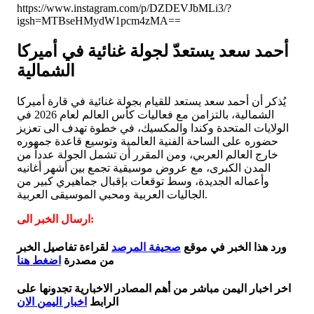
https://www.instagram.com/p/DZDEVJbMLi3/?
igsh=MTBseHMydW1pcm4zMA==
أحمد سعد يستعدّ لجولة غنائية في أميركا
الشمالية
يُذكر أن أحمد سعد يستعد للقيام بجولة غنائية في قارة أميركا
الشمالية، بالتزامن مع فعاليات كأس العالم لعام 2026 في
الولايات المتحدة وكندا والمكسيك، في خطوة تهدف الى تعزيز
حضوره على الساحة الفنية العالمية وتوسيع قاعدة جمهوره
خارج العالم العربي، ومن المقرر أن تشمل الجولة عدداً من
المدن الكبرى، مع عروض موسيقية تجمع بين أشهر أغانيه
وأعماله الجديدة، وسط توقعات بإقبال جماهيري كبير من
الجاليات العربية ومحبي الموسيقى العربية.
ارسال الخبر الى:
ورد هذا الخبر في موقع
صحيفة المرصد
لقراءة تفاصيل الخبر
من مصدرة
اضغط هنا
اخر اخبار اليمن مباشر من أهم المصادر الاخبارية تجدونها على
الرابط
اخبار اليمن الان