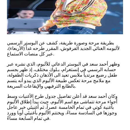
بطريقة مرِحة وصورة طريفة، كشف عن البوستر الرسمي
لألبومه الغنائي الجديد الفرفوش، المقرر طرحه غداً (الأربعاء)،
عبر كل منصات الاستماع.
وظهر أحمد سعد في البوستر الدعائي للألبوم، الذي نشره عبر
حسابه الرسمي في إنستغرام، بـلوك مختلف، إذ ظهر بجسم
طفل رضيع مرتدياً ملابس تعيد الى الأذهان ذكريات الطفولة،
مع ملامح مرحة تعكس طبيعة الألبوم الذي يبدو أنه يتسم
بالطابع الترفيهي والإيقاعات السريعة.
وكان أحمد سعد قد أعلن تفاصيل جدول طرح الأغنيات وسط
أجواء مرحة تتماشى مع اسم الألبوم، حيث يبدأ إطلاق الألبوم
بأغنية كوتي في تمام الخامسة عصراً، ثم أغنيتَي خبر عاجل
وجوزها في السادسة مساءً، ويختتم الألبوم بأغنيتَي أوبا وورد
في تمام السابعة مساءً.