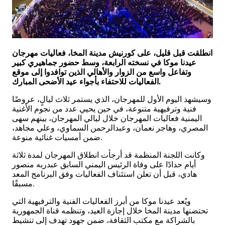
انطلقت قبل قليل، على كورنيش مدينة المخا، فعاليات مهرجان
عيدنا موكا في نسخته الرابعة، وسط حضور جماهيري كبير
وتفاعل واسع من الزوار والأهالي الذين توافدوا إلى موقع
الفعاليات للاحتفاء بأجواء عيد الأضحى المبارك.
وسيشهد اليوم الأول للمهرجان، الذي يستمر ثلاث ليالٍ، عروضًا
فنية وترفيهية متنوعة، في حين يحيي عدد من نجوم الأغنية
اليمنية فعاليات المهرجان خلال ليالي المهرجان، بينهم سهى
المصري، وهاجر نعمان، وعبدالرحمن السماوي، وعلي مجاهد،
ضمن أمسيات غنائية منوعة.
وكانت اللجنة المنظمة قد أرجأت انطلاق المهرجان لمدة ثلاثة
أيام حدادًا على وفاة الرئيس اليمني السابق عبدربه منصور
هادي، قبل أن تعلن استئناف الفعاليات وفق البرنامج المعد
مسبقًا.
ويُعد عيدنا موكا من أبرز الفعاليات الفنية والترفيهية التي
تحتضنها مدينة المخا خلال إجازة العيد، وتنظمه قناة الجمهورية
بالشراكة مع مكتب الثقافة، ضمن جهود تهدف إلى تنشيط