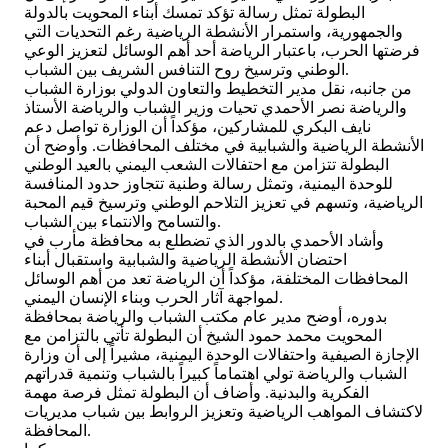
البطولة تمثل رسالة تؤكد تمسك أبناء المحويت بالدولة
والجمهورية، واستمرار الأنشطة الرياضية رغم التحديات التي
فرضتها الحرب، باعتبار الرياضة أحد أهم الوسائل لتعزيز الوعي
الوطني وترسيخ روح التنافس الشريف بين الشباب.
من جانبه، نقل مدير التخطيط والتعاون الدولي بوزارة الشباب
والرياضة نصر الأحمدي تحيات وزير الشباب والرياضة الأستاذ
نايف البكري للمشاركين، مؤكداً أن الوزارة تواصل دعم
الأنشطة الرياضية والشبابية في مختلف المحافظات. وأوضح أن
البطولة تتزامن مع احتفالات الشعب اليمني بالعيد الوطني
للوحدة اليمنية، وتمثل رسالة وطنية تتجاوز حدود المنافسة
الرياضية، وتسهم في تعزيز التلاحم الوطني وترسيخ قيم المحبة
والتسامح والانتماء بين الشباب.
وأشاد الأحمدي بالدور الذي تضطلع به محافظة مأرب في
احتضان الأنشطة الرياضية والشبابية واستقبال أبناء
المحافظات المختلفة، مؤكداً أن الرياضة تعد من أهم الوسائل
لمواجهة آثار الحرب وبناء الإنسان اليمني.
بدوره، أوضح مدير عام مكتب الشباب والرياضة بمحافظة
المحويت محمد حمود الشيخ أن البطولة تأتي بالتزامن مع
الإجازة الصيفية واحتفالات الوحدة اليمنية، مشيراً إلى أن وزارة
الشباب والرياضة تولي اهتماماً كبيراً بالشباب وتنمية قدراتهم
الفكرية والبدنية. وأضاف أن البطولة تمثل فرصة مهمة
لاكتشاف المواهب الرياضية وتعزيز الروابط بين شباب مديريات
المحافظة.