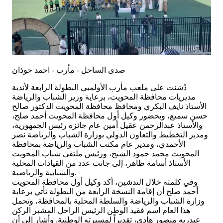
صدى الساحل - مأرب - احمد حوذان
دُشنت على ملعب مأرب الأولمبي البطولة الرابعة لأندية
مديريات محافظة المحويت، برعاية وزير الشباب والرياضة
الأستاذ نايف البكري ومحافظ محافظة المحويت الدكتور صالح
حسن سميع، وبحضور وكيل أول محافظة المحويت أحمد صلح،
والأستاذ عبدالرحمن عقيل أمين عام جائزة رئيس الجمهورية،
ومدير التخطيط والتعاون الدولي بوزارة الشباب والرياضة نصر
الأحمدي، ومدير عام مكتب الشباب والرياضة بمحافظة
المحويت محمد حمود الشيخ، ورئيس ملتقى شباب المحويت
الأستاذ أسامة طاهر، إلى جانب عدد من القيادات المحلية
والشبابية والرياضية.
وفي كلمته خلال التدشين، أكد وكيل أول محافظة المحويت
أحمد صلح أن إقامة النسخة الرابعة من البطولة تأتي برعاية
وزارة الشباب والرياضة والسلطة المحلية بالمحافظة، وتحمل
هذا العام اسم فقيد الوطن الرئيس الراحل المشير الركن
عبدربه منصور هادي، تقديراً لمسيرته الوطنية. وأشار إلى أن