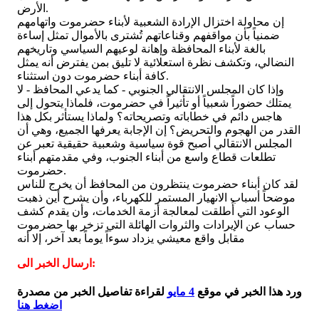
الأرض.
إن محاولة اختزال الإرادة الشعبية لأبناء حضرموت واتهامهم
ضمنياً بأن مواقفهم وقناعاتهم تُشترى بالأموال تمثل إساءة
بالغة لأبناء المحافظة وإهانة لوعيهم السياسي وتاريخهم
النضالي، وتكشف نظرة استعلائية لا تليق بمن يفترض أنه يمثل
كافة أبناء حضرموت دون استثناء.
وإذا كان المجلس الانتقالي الجنوبي - كما يدعي المحافظ - لا
يمتلك حضوراً شعبياً أو تأثيراً في حضرموت، فلماذا يتحول إلى
هاجس دائم في خطاباته وتصريحاته؟ ولماذا يستأثر بكل هذا
القدر من الهجوم والتحريض؟ إن الإجابة يعرفها الجميع، وهي أن
المجلس الانتقالي أصبح قوة سياسية وشعبية حقيقية تعبر عن
تطلعات قطاع واسع من أبناء الجنوب، وفي مقدمتهم أبناء
حضرموت.
لقد كان أبناء حضرموت ينتظرون من المحافظ أن يخرج للناس
موضحاً أسباب الانهيار المستمر للكهرباء، وأن يشرح أين ذهبت
الوعود التي أُطلقت لمعالجة أزمة الخدمات، وأن يقدم كشف
حساب عن الإيرادات والثروات الهائلة التي تزخر بها حضرموت
مقابل واقع معيشي يزداد سوءاً يوماً بعد آخر، إلا أنه
ارسال الخبر الى:
ورد هذا الخبر في موقع
4 مايو
لقراءة تفاصيل الخبر من مصدرة
اضغط هنا