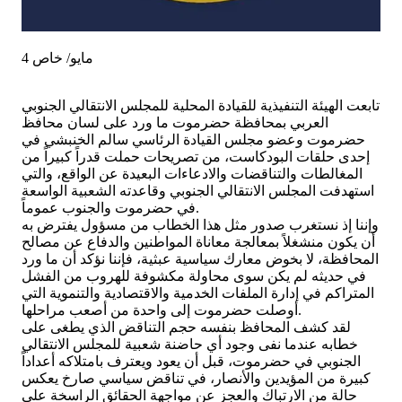
4 مايو/ خاص
تابعت الهيئة التنفيذية للقيادة المحلية للمجلس الانتقالي الجنوبي
العربي بمحافظة حضرموت ما ورد على لسان محافظ
حضرموت وعضو مجلس القيادة الرئاسي سالم الخنبشي في
إحدى حلقات البودكاست، من تصريحات حملت قدراً كبيراً من
المغالطات والتناقضات والادعاءات البعيدة عن الواقع، والتي
استهدفت المجلس الانتقالي الجنوبي وقاعدته الشعبية الواسعة
في حضرموت والجنوب عموماً.
وإننا إذ نستغرب صدور مثل هذا الخطاب من مسؤول يفترض به
أن يكون منشغلاً بمعالجة معاناة المواطنين والدفاع عن مصالح
المحافظة، لا بخوض معارك سياسية عبثية، فإننا نؤكد أن ما ورد
في حديثه لم يكن سوى محاولة مكشوفة للهروب من الفشل
المتراكم في إدارة الملفات الخدمية والاقتصادية والتنموية التي
أوصلت حضرموت إلى واحدة من أصعب مراحلها.
لقد كشف المحافظ بنفسه حجم التناقض الذي يطغى على
خطابه عندما نفى وجود أي حاضنة شعبية للمجلس الانتقالي
الجنوبي في حضرموت، قبل أن يعود ويعترف بامتلاكه أعداداً
كبيرة من المؤيدين والأنصار، في تناقض سياسي صارخ يعكس
حالة من الارتباك والعجز عن مواجهة الحقائق الراسخة على