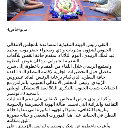
4مايو/خاص
التقى رئيس الهيئة التنفيذية المساعدة للمجلس الانتقالي
الجنوبي لشؤون مديريات وادي وصحراء حضرموت، محمد
عبدالملك الزبيدي، اليوم الثلاثاء، بمقدم حافة القطن للألعاب
الشعبية الشبواني، ردفان عوض باعطوة.
واستمع الزبيدي خلال اللقاء من المقدم باعطوة، إلى شرح
مفصل حول التحضيرات الجارية لإقامة المطلع الـ 25 لعدة
حافة القطن، الذي يُقام برعاية الرئيس القائد عيدروس
الزُبيدي، رئيس المجلس الانتقالي الجنوبي، بالتزامن مع
احتفالات شعب الجنوب بالذكرى الـ58 لعيد الاستقلال الوطني
المجيد 30 نوفمبر.
وأكد الزبيدي حرص المجلس الانتقالي على دعم الفعاليات
الثقافية والتراثية التي تجسد أصالة الهوية الحضرمية والجنوبية
وتاريخها الثقافي، مشيدًا بالجهود الكبيرة التي تبذلها حافة
القطن في الحفاظ على هذا الموروث الشعبي وإحيائه بصورة
تليق بمكانته.
وأعرب باعطوة عن شكره وتقديره للرئيس الزبيدي، على