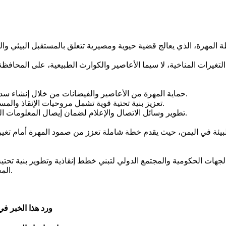
ظة المهرة، الذي يعالج قضية حيوية ومصيرية تتعلق بالمستقبل البيئي وال
- حماية المهرة من الأعاصير والفيضانات من خلال إنشاء سدود مائية استراتيجية لحفظ مياه الأمطار وتقليل مخاطر الفيضانات.
- تعزيز بنية تحتية قوية تشمل مروحيات الإنقاذ والمساكن الملائمة للنازحين، مما يسهم في الاستجابة السريعة للكوارث.
- تطوير وسائل الاتصال والإعلام لضمان إيصال المعلومات الطارئة بسرعة وفعالية، وتوعية السكان بأساليب الوقاية والسلامة.
والبيئة في اليمن، حيث يقدم خطة شاملة تعزز من صمود المهرة أمام تغير 
الجهات الحكومية والمجتمع الدولي لتبني خطط إنقاذية وتطوير بنية تحتي
المحافظة مرتبط بشكل مباشر بمدى استعدادها لمواجهة هذه التحديات.
ورد هذا الخبر ف