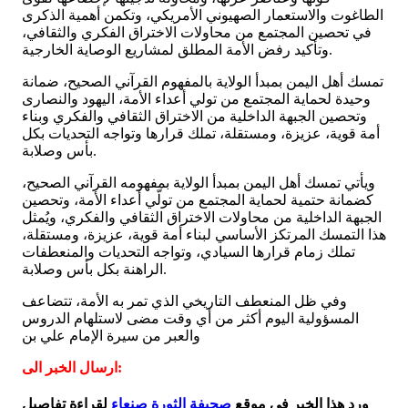
الطاغوت والاستعمار الصهيوني الأمريكي، وتكمن أهمية الذكرى
في تحصين المجتمع من محاولات الاختراق الفكري والثقافي،
وتأكيد رفض الأمة المطلق لمشاريع الوصاية الخارجية.
تمسك أهل اليمن بمبدأ الولاية بالمفهوم القرآني الصحيح، ضمانة
وحيدة لحماية المجتمع من تولي أعداء الأمة، اليهود والنصارى
وتحصين الجبهة الداخلية من الاختراق الثقافي والفكري وبناء
أمة قوية، عزيزة، ومستقلة، تملك قرارها وتواجه التحديات بكل
بأس وصلابة.
ويأتي تمسك أهل اليمن بمبدأ الولاية بمفهومه القرآني الصحيح،
كضمانة حتمية لحماية المجتمع من تولّي أعداء الأمة، وتحصين
الجبهة الداخلية من محاولات الاختراق الثقافي والفكري، ويُمثل
هذا التمسك المرتكز الأساسي لبناء أمة قوية، عزيزة، ومستقلة،
تملك زمام قرارها السيادي، وتواجه التحديات والمنعطفات
الراهنة بكل بأس وصلابة.
وفي ظل المنعطف التاريخي الذي تمر به الأمة، تتضاعف
المسؤولية اليوم أكثر من أي وقت مضى لاستلهام الدروس
والعبر من سيرة الإمام علي بن
ارسال الخبر الى:
ورد هذا الخبر في موقع
صحيفة الثورة صنعاء
لقراءة تفاصيل