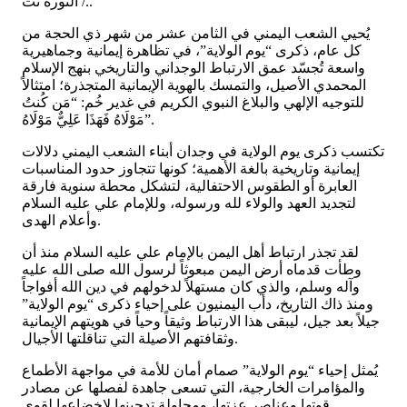
الثورة نت /..
يُحيي الشعب اليمني في الثامن عشر من شهر ذي الحجة من
كل عام، ذكرى “يوم الولاية”، في تظاهرة إيمانية وجماهيرية
واسعة تُجسّد عمق الارتباط الوجداني والتاريخي بنهج الإسلام
المحمدي الأصيل، والتمسك بالهوية الإيمانية المتجذرة؛ امتثالاً
للتوجيه الإلهي والبلاغ النبوي الكريم في غدير خُم: “مَن كُنتُ
مَوْلَاهُ فَهَذَا عَلِيٌّ مَوْلَاهُ”.
تكتسب ذكرى يوم الولاية في وجدان أبناء الشعب اليمني دلالات
إيمانية وتاريخية بالغة الأهمية؛ كونها تتجاوز حدود المناسبات
العابرة أو الطقوس الاحتفالية، لتشكل محطة سنوية فارقة
لتجديد العهد والولاء لله ورسوله، وللإمام علي عليه السلام
وأعلام الهدى.
لقد تجذر ارتباط أهل اليمن بالإمام علي عليه السلام منذ أن
وطأت قدماه أرض اليمن مبعوثاً لرسول الله صلى الله عليه
وآله وسلم، والذي كان مستهلاً لدخولهم في دين الله أفواجاً
ومنذ ذاك التاريخ، دأب اليمنيون على إحياء ذكرى “يوم الولاية”
جيلاً بعد جيل، ليبقى هذا الارتباط وثيقاً وحياً في هويتهم الإيمانية
وثقافتهم الأصيلة التي تناقلتها الأجيال.
يُمثل إحياء “يوم الولاية” صمام أمان للأمة في مواجهة الأطماع
والمؤامرات الخارجية، التي تسعى جاهدة لفصلها عن مصادر
قوتها وعناصر عزتها، ومحاولة تدجينها لإخضاعها لقوى