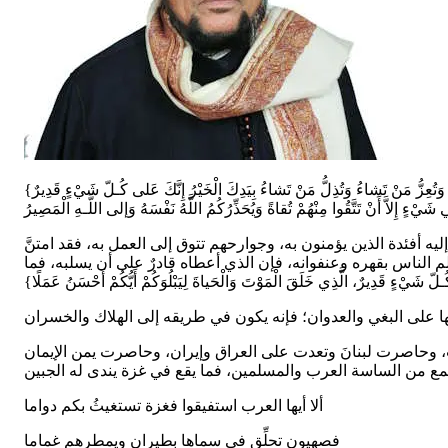
{قُلِ اللَّهُمَّ مالِكَ الْمُلْكِ تُؤْتِي الْمُلْكَ مَنْ تَشاءُ وَتَنْزِعُ الْمُلْكَ مِمَّنْ تَشاءُ وَتُعِزُّ مَنْ تَشاءُ وَتُذِلُّ مَنْ تَشاءُ بِيَدِكَ الْخَيْرُ إِنَّكَ عَلى‏ كُـلّ شَيْ‏ءٍ قَدِيرٌ}،…، {لا يَتَّخِذِ الْمُؤْمِنُونَ الْكافِرِينَ أولياء مِنْ دُونِ الْمُؤْمِنِينَ وَمَنْ يَفْعَلْ
يه أفئدة الذين يؤمنون به، وجوارحهم تتوق إلى العمل به، فقد امتنَّ
الناس بقهره وعنفوانه، فإن الذي أعطاه قادرٌ على أن يسلبه، فما
ب، وحاصرت لبنانَ وتعدت على العراق وإيران، وحاصرت يمن الإيمان
​ألا أيها العرب استفيقوا فغزة تستغيثُ بكم دواما
فصهيون تحلِّق في سماها بطيران ويمطرهم غماما