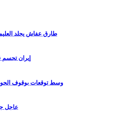
طارق عفاش يجلد العليم
إيران تحسم ق
وسط توقعات بوقوف الحو ث
عاجل جم