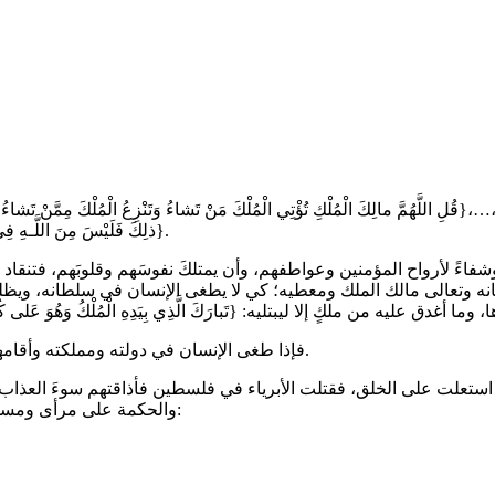
ذلِكَ فَلَيْسَ مِنَ اللَّـهِ فِي شَيْ‏ءٍ إِلاَّ أَنْ تَتَّقُوا مِنْهُمْ تُقاةً وَيُحَذِّرُكُمُ اللَّهُ نَفْسَهُ وَإلى اللَّـهِ الْمَصِيرُ}.
اءً لأرواح المؤمنين وعواطفهم، وأن يمتلكَ نفوسَهم وقلوبَهم، فتنقاد إل
ه وتعالى مالك الملك ومعطيه؛ كي لا يطغى الإنسان في سلطانه، ويظلم 
​فإذا طغى الإنسان في دولته ومملكته وأقامها على البغي والعدوان؛ فإنه يكون في طريقه إلى الهلاك والخسران.
 استعلت على الخلق، فقتلت الأبرياء في فلسطين فأذاقتهم سوءَ العذا
والحكمة على مرأى ومسمع من الساسة العرب والمسلمين، فما يقع في غزة يندى له الجبين: