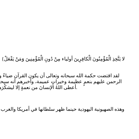
​لقد اقتضت حكمة الله سبحانه وتعالى أن يكون القرآن ضياءً وشف
الرحمن عليهم بنعمٍ عظيمة وخيراتٍ عميمة، وأخبرهم أنه سبحان
أعطى اللهُ الإنسانَ من نعمةٍ إلا ليشكُرَها، وما أغدق عليه من ملكٍ إلا ليبتليه: {تَبارَكَ الَّذِي بِيَدِهِ الْمُلْكُ وَهُوَ عَلى‏ كُـلّ شَيْ‏ءٍ قَدِيرٌ، الَّذِي خَلَقَ الْمَوْتَ وَالْحَياةَ لِيَبْلُوَكُمْ أَيُّكُمْ أَحْسَنُ عَمَلًا}.
وهذه الصهيونية اليهودية حينما ظهر سلطانها في أمريكا والغرب