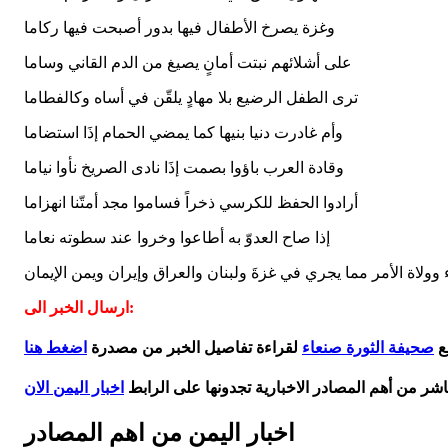
وغزة يصرخ الأطفال فيها بدور أصبحت فيها ركاما
على أشلائهم نبتت أمانٍ يصيغ من الدم القاني وساما
ترى الطفل الرضيع بلا مهادٍ يلقّن في أساه وكالفطاما
وأم غادرت دنيا بنيها كما يمضي الحمام إذَا استضاما
وقادة العرب باؤوا بصمت إذَا نادى الصريخ نأوا نياما
أرادوا الحفظ للكرسي ذخراً فساموا مجد أمتّنا انهزاما
إذا صاح العدوّ به أطاعوا وخروا عند سطوته نعاما
 وولاة الأمر مما يجري في غزةَ ولبنان والعراق وإيران ويمن الإيمان
ارسال الخبر الى:
ع
صحيفة الثورة صنعاء
لقراءة تفاصيل الخبر من مصدرة
اضغط هنا
اشر من أهم المصادر الاخبارية تجدونها على الرابط
اخبار اليمن الان
اخبار اليمن من اهم المصادر