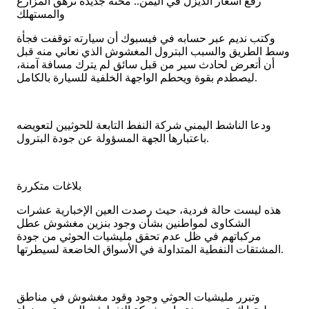
رفع أسعار الديزل في اليمن.. محنة جديدة ترهق المزارع
والمستهلك
وكتب نديم عبر حسابه في فيسبوك أن سيارته توقفت فجأة
وسط الطريق والسبب البترول المغشوش الذي نعاني منه قبل
أن أتعرض لحادث سير من قبل سائق لم يترك مسافة آمنة،
ليصطدم بقوة ويحطم الواجهة الخلفية للسيارة بالكامل.
ودعا الناشط اليمني شركة النفط التابعة للحوثيين لتعويضه
باعتبارها الجهة المسؤولة عن جودة البترول.
بلاغات متكررة
هذه ليست حالة فردية، حيث رصدت العين الإخبارية عشرات
الشكاوى لمواطنين بشأن وجود بنزين مغشوش عطل
مركباتهم في ظل عدم تحقق مليشيات الحوثي من جودة
المشتقات النفطية المتداولة في الأسواق الخاضعة لسيطرتها.
وتبرر مليشيات الحوثي وجود وقود مغشوش في مناطق