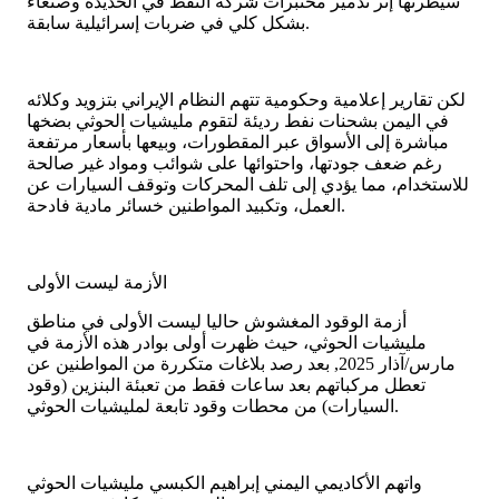
سيطرتها إثر تدمير مختبرات شركة النفط في الحديدة وصنعاء
بشكل كلي في ضربات إسرائيلية سابقة.
لكن تقارير إعلامية وحكومية تتهم النظام الإيراني بتزويد وكلائه
في اليمن بشحنات نفط رديئة لتقوم مليشيات الحوثي بضخها
مباشرة إلى الأسواق عبر المقطورات، وبيعها بأسعار مرتفعة
رغم ضعف جودتها، واحتوائها على شوائب ومواد غير صالحة
للاستخدام، مما يؤدي إلى تلف المحركات وتوقف السيارات عن
العمل، وتكبيد المواطنين خسائر مادية فادحة.
الأزمة ليست الأولى
أزمة الوقود المغشوش حاليا ليست الأولى في مناطق
مليشيات الحوثي، حيث ظهرت أولى بوادر هذه الأزمة في
مارس/آذار 2025, بعد رصد بلاغات متكررة من المواطنين عن
تعطل مركباتهم بعد ساعات فقط من تعبئة البنزين (وقود
السيارات) من محطات وقود تابعة لمليشيات الحوثي.
واتهم الأكاديمي اليمني إبراهيم الكبسي مليشيات الحوثي