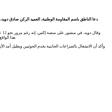
دعا الناطق باسم المقاومة الوطنية، العميد الركن صادق دويد،
وقا
هذا الواقع عبر إثارة الخلافات المناطقية والحزبية والفئوية.. معتبرًا أن مثل هذه الممارسات تؤدي إلى شق الصف وإضعاف الجبهة المناهضة للحوثيين.
وأكد أن الانشغال بالصراعات الجانبية يخدم الحوثيين ويطيل أمد الأ