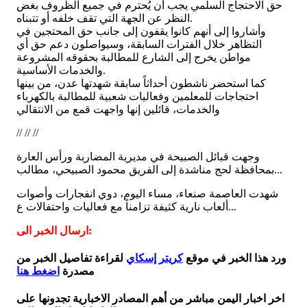
حق الاحتجاج السلمي يجب أن يُحترم في جميع الظروف بغض
النظر عن الجهة التي تقف خلفه أو تتبناه.
وأشاروا إلى أنهم كانوا يقفون إلى جانب حق المحتجين في
التظاهر خلال الفترات السابقة، وسيواصلون دعم حق أي
مواطن يخرج إلى الشارع للمطالبة بحقوقه المشروعة
والخدمات الأساسية.
كما استحضر ناشطون أحداثاً سابقة شهدتها عدن، من بينها
احتجاجات للمعلمين وفعاليات شعبية للمطالبة بالكهرباء
والخدمات، قائلين إنها واجهت قمع من الانتقالي
// // //
وجهت قبائل الصبيحة في مديرية المضاربة ورأس العارة
بمحافظة لحج مناشدة إلى الفريق محمود الصبيحي، مطالب...
شهدت العاصمة صنعاء، مساء اليوم، دوي انفجارات وأصوات
ألعاب نارية كثيفة تزامناً مع فعاليات واحتفالات ع...
ارسال الخبر الى:
ورد هذا الخبر في موقع
كريتر إسكاي
لقراءة تفاصيل الخبر من
مصدرة
اضغط هنا
اخر اخبار اليمن مباشر من أهم المصادر الاخبارية تجدونها على