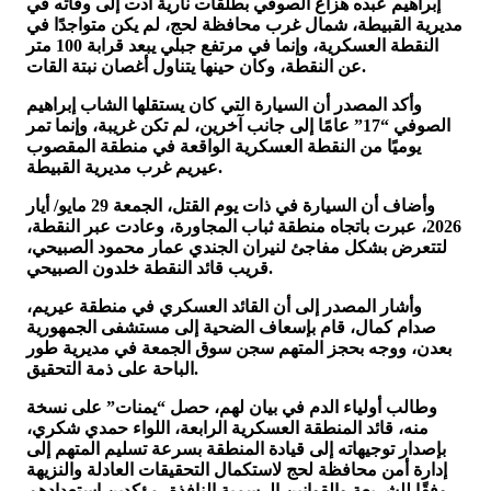
إبراهيم عبده هزاع الصوفي بطلقات نارية أدت إلى وفاته في
مديرية القبيطة، شمال غرب محافظة لحج، لم يكن متواجدًا في
النقطة العسكرية، وإنما في مرتفع جبلي يبعد قرابة 100 متر
عن النقطة، وكان حينها يتناول أغصان نبتة القات.
وأكد المصدر أن السيارة التي كان يستقلها الشاب إبراهيم
الصوفي “17” عامًا إلى جانب آخرين، لم تكن غريبة، وإنما تمر
يوميًا من النقطة العسكرية الواقعة في منطقة المقصوب
عيريم غرب مديرية القبيطة.
وأضاف أن السيارة في ذات يوم القتل، الجمعة 29 مايو/ أيار
2026، عبرت باتجاه منطقة ثباب المجاورة، وعادت عبر النقطة،
لتتعرض بشكل مفاجئ لنيران الجندي عمار محمود الصبيحي،
قريب قائد النقطة خلدون الصبيحي.
وأشار المصدر إلى أن القائد العسكري في منطقة عيريم،
صدام كمال، قام بإسعاف الضحية إلى مستشفى الجمهورية
بعدن، ووجه بحجز المتهم سجن سوق الجمعة في مديرية طور
الباحة على ذمة التحقيق.
وطالب أولياء الدم في بيان لهم، حصل “يمنات” على نسخة
منه، قائد المنطقة العسكرية الرابعة، اللواء حمدي شكري،
بإصدار توجيهاته إلى قيادة المنطقة بسرعة تسليم المتهم إلى
إدارة أمن محافظة لحج لاستكمال التحقيقات العادلة والنزيهة
وفقًا للشريعة والقوانين الرسمية النافذة، مؤكدين استعدادهم